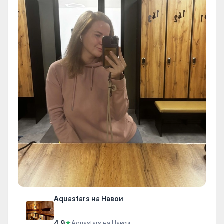
Aquastars на Навои
4.9
★
Aquastars на Навои