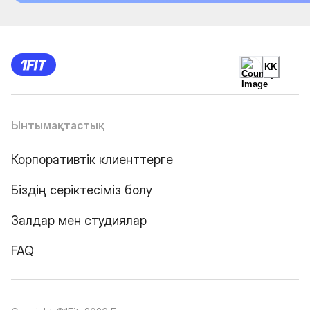
KK
Ынтымақтастық
Корпоративтік клиенттерге
Біздің серіктесіміз болу
Залдар мен студиялар
FAQ