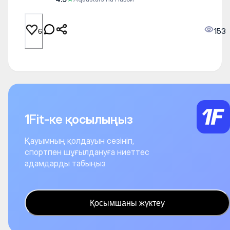
153
6
1Fit-ке қосылыңыз
Қауымның қолдауын сезініп,
спортпен шұғылдануға ниеттес
адамдарды табыңыз
Қосымшаны жүктеу