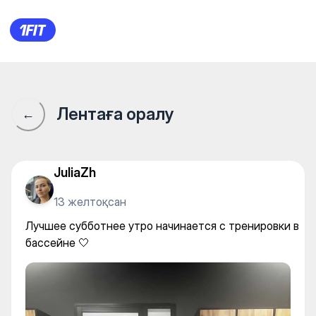
Aquastars на Навои — Individ
Лентаға оралу
←
JuliaZh
13 желтоқсан
Лучшее субботнее утро начинается с тренировки в
бассейне 🤍