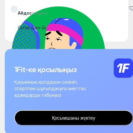
Айдос
31 наурыз
Супер донк 👍
1Fit-ке қосылыңыз
Қауымның қолдауын сезініп,
спортпен шұғылдануға ниеттес
адамдарды табыңыз
Қосымшаны жүктеу