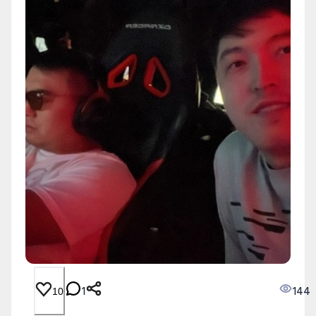
1
144
10