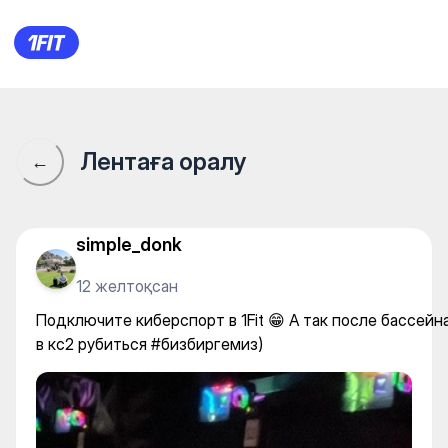
Подключите киберспорт в 1Fi
Лентаға оралу
←
simple_donk
12 желтоқсан
Подключите киберспорт в 1Fit 😁 А так после бассейн
в кс2 рубиться #бизбиргемиз)