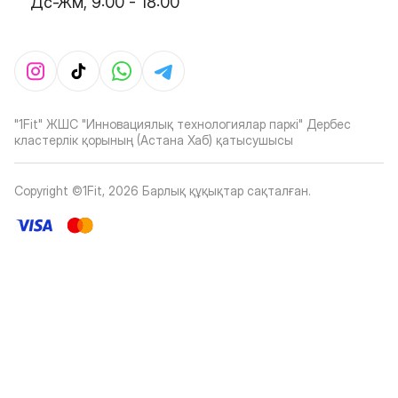
Дс-Жм, 9:00 - 18:00
"1Fit" ЖШС "Инновациялық технологиялар паркі" Дербес
кластерлік қорының (Астана Хаб) қатысушысы
Copyright ©1Fit,
2026
Барлық құқықтар сақталған
.