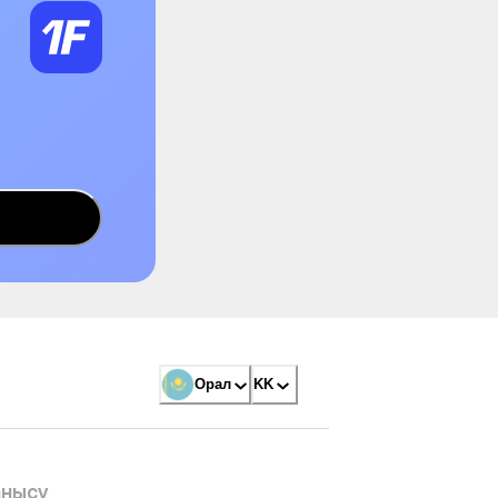
Орал
KK
анысу