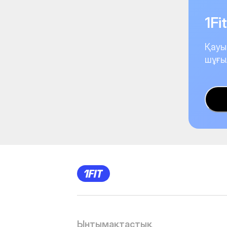
1F
Қауы
шұғы
Ынтымақтастық