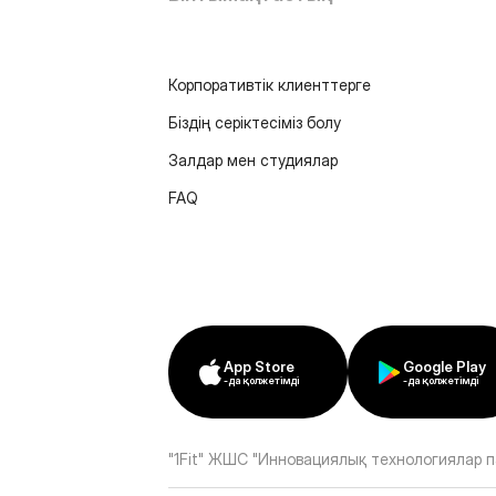
Корпоративтік клиенттерге
Біздің серіктесіміз болу
Залдар мен студиялар
FAQ
App Store
Google Play
-да қолжетімді
-да қолжетімді
"1Fit" ЖШС "Инновациялық технологиялар п