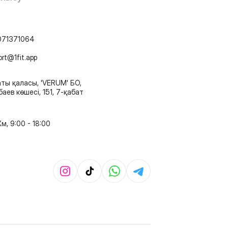
071371064
ort@1fit.app
ты қаласы, 'VERUM' БО,
аев көшесі, 151, 7-қабат
м, 9:00 - 18:00