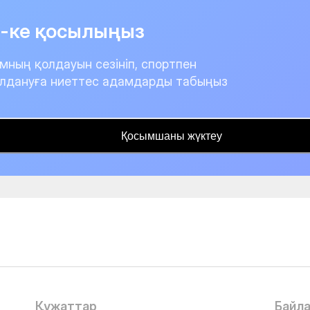
it-ке қосылыңыз
мның қолдауын сезініп, спортпен
лдануға ниеттес адамдарды табыңыз
Қосымшаны жүктеу
Құжаттар
Байл