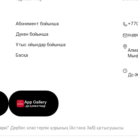
Абонемент бойынша
+77
Дүкен бойынша
supp
Ұтыс ойындар бойынша
Алма
Басқа
Мыңб
Дс-Ж
App Gallery
-да қолжетімді
аркі" Дербес кластерлік қорының (Астана Хаб) қатысушысы