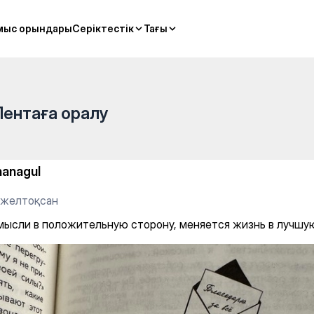
ю сторону, меняется жизнь 
мыс орындары
мыс орындары
Серіктестік
Серіктестік
Тағы
Тағы
Лентаға оралу
hanagul
1 желтоқсан
мысли в положительную сторону, меняется жизнь в лучшую