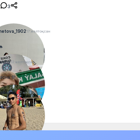
3
metova_1902
17 желтоқсан
🔥
rusha
12 желтоқсан
асна 💯
skairat_
12 желтоқсан