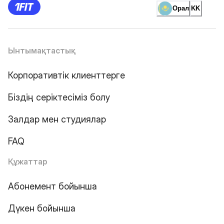
Орал
KK
Ынтымақтастық
Корпоративтік клиенттерге
Біздің серіктесіміз болу
Залдар мен студиялар
FAQ
Құжаттар
Абонемент бойынша
Дүкен бойынша