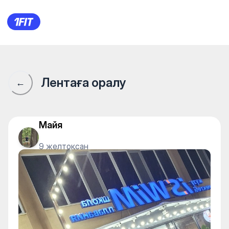
iSwim Zhumabayeva — Gym
Лентаға оралу
←
Майя
9 желтоқсан