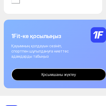
1Fit-ке қосылыңыз
Қауымның қолдауын сезініп,
спортпен шұғылдануға ниеттес
адамдарды табыңыз
Қосымшаны жүктеу