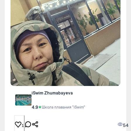
iSwim Zhumabayeva
4.9
★
Школа плавания "iSwim"
54
1