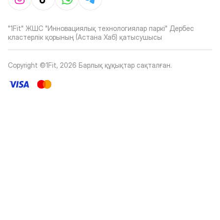
"1Fit" ЖШС "Инновациялық технологиялар паркі" Дербес
кластерлік қорының (Астана Хаб) қатысушысы
Copyright ©1Fit,
2026
Барлық құқықтар сақталған
.