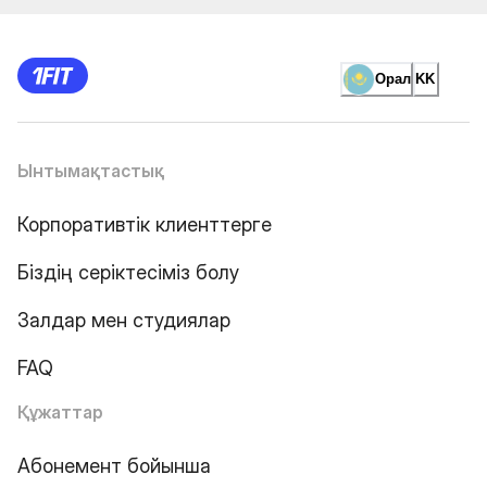
Орал
KK
Ынтымақтастық
Корпоративтік клиенттерге
Біздің серіктесіміз болу
Залдар мен студиялар
FAQ
Құжаттар
Абонемент бойынша