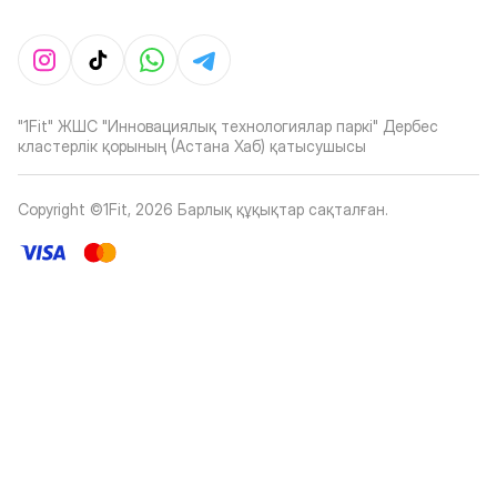
"1Fit" ЖШС "Инновациялық технологиялар паркі" Дербес
кластерлік қорының (Астана Хаб) қатысушысы
Copyright ©1Fit,
2026
Барлық құқықтар сақталған
.