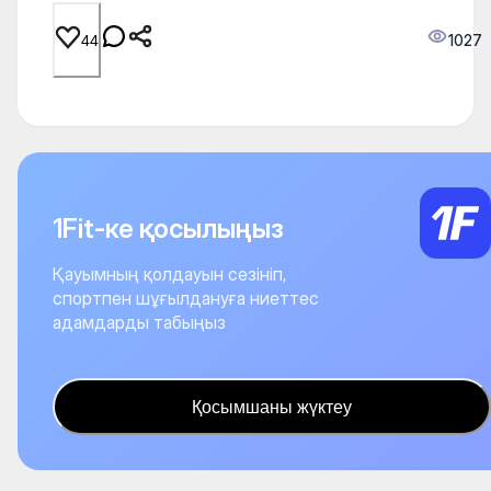
1027
44
1Fit-ке қосылыңыз
Қауымның қолдауын сезініп,
спортпен шұғылдануға ниеттес
адамдарды табыңыз
Қосымшаны жүктеу