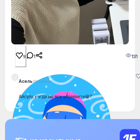
1
131
9
Асель
23 мамыр
Айсулу, когда вы все успеваете😁?