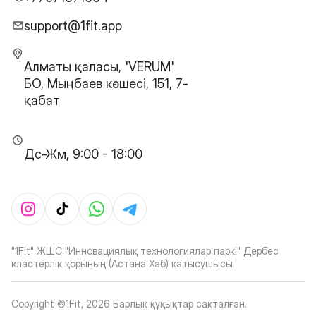
support@1fit.app
Алматы қаласы, 'VERUM'
БО, Мыңбаев көшесі, 151, 7-
қабат
Дс-Жм, 9:00 - 18:00
"1Fit" ЖШС "Инновациялық технологиялар паркі" Дербес
кластерлік қорының (Астана Хаб) қатысушысы
Copyright ©1Fit,
2026
Барлық құқықтар сақталған
.