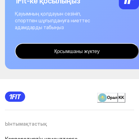
1Fit-ке қосылыңыз
Қауымның қолдауын сезініп,
спортпен шұғылдануға ниеттес
адамдарды табыңыз
Қосымшаны жүктеу
Орал
KK
Ынтымақтастық