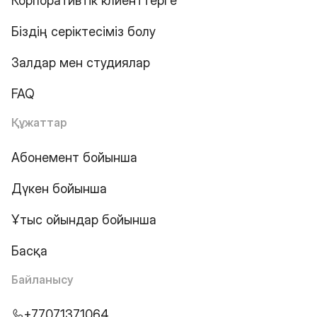
Корпоративтік клиенттерге
Біздің серіктесіміз болу
Залдар мен студиялар
FAQ
Құжаттар
Абонемент бойынша
Дүкен бойынша
Ұтыс ойындар бойынша
Басқа
Байланысу
+77071371064