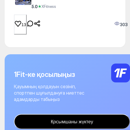
5.0
★
XFitness
303
13
1Fit-ке қосылыңыз
Қауымның қолдауын сезініп,
спортпен шұғылдануға ниеттес
адамдарды табыңыз
Қосымшаны жүктеу