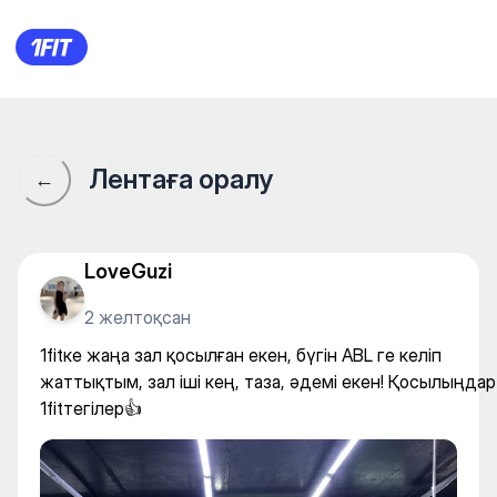
XFitness — Individual classes
Лентаға оралу
←
LoveGuzi
2 желтоқсан
1fitке жаңа зал қосылған екен, бүгін АBL ге келіп
жаттықтым, зал іші кең, таза, әдемі екен! Қосылыңдар
1fitтегілер👍