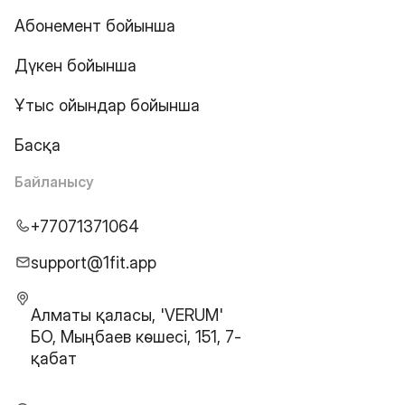
Абонемент бойынша
Дүкен бойынша
Ұтыс ойындар бойынша
Басқа
Байланысу
+77071371064
support@1fit.app
Алматы қаласы, 'VERUM'
БО, Мыңбаев көшесі, 151, 7-
қабат