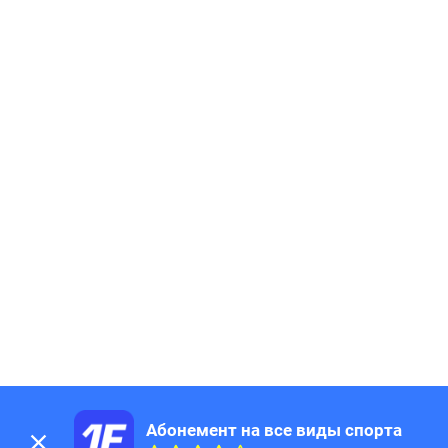
Абонемент на все виды спорта