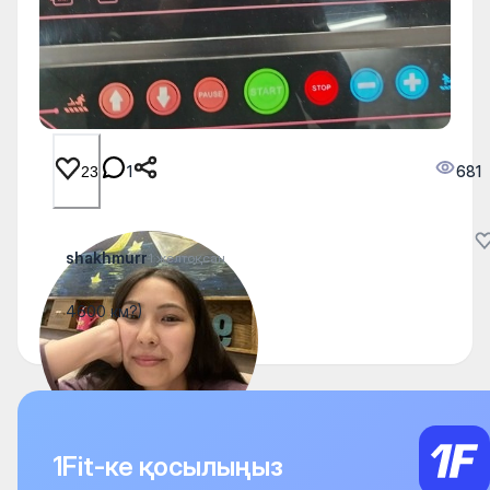
1
681
23
shakhmurr
1 желтоқсан
4600 км?)
1Fit-ке қосылыңыз