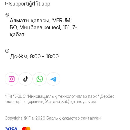
support@1fit.app
Алматы қаласы, 'VERUM'
БО, Мыңбаев көшесі, 151, 7-
қабат
Дс-Жм, 9:00 - 18:00
"1Fit" ЖШС "Инновациялық технологиялар паркі" Дербес
кластерлік қорының (Астана Хаб) қатысушысы
Copyright ©1Fit,
2026
Барлық құқықтар сақталған
.