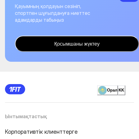
Қауымның қолдауын сезініп,
спортпен шұғылдануға ниеттес
адамдарды табыңыз
Қосымшаны жүктеу
Орал
KK
Ынтымақтастық
Корпоративтік клиенттерге