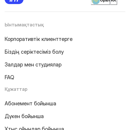
Орал
KK
Ынтымақтастық
Корпоративтік клиенттерге
Біздің серіктесіміз болу
Залдар мен студиялар
FAQ
Құжаттар
Абонемент бойынша
Дүкен бойынша
Ұтыс ойындар бойынша