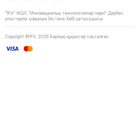
"1Fit" ЖШС "Инновациялық технологиялар паркі" Дербес
кластерлік қорының (Астана Хаб) қатысушысы
Copyright ©1Fit,
2026
Барлық құқықтар сақталған
.