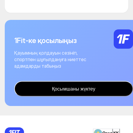
1Fit-ке қосылыңыз
Қауымның қолдауын сезініп,
спортпен шұғылдануға ниеттес
адамдарды табыңыз
Қосымшаны жүктеу