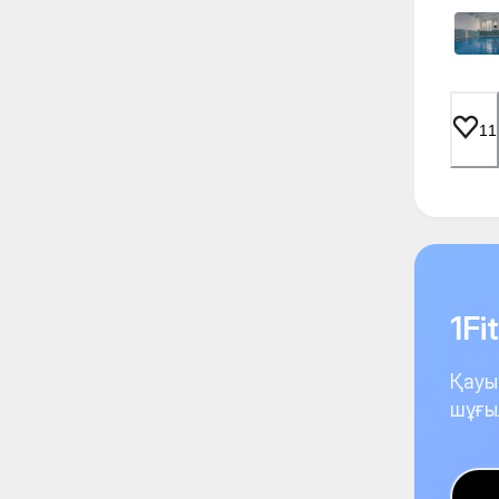
11
1F
Қауы
шұғы