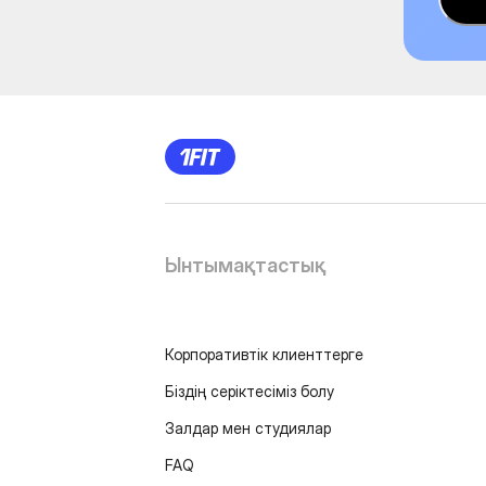
Ынтымақтастық
Корпоративтік клиенттерге
Біздің серіктесіміз болу
Залдар мен студиялар
FAQ