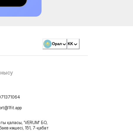
Орал
KK
анысу
071371064
ort@1fit.app
ты қаласы, 'VERUM' БО,
аев көшесі, 151, 7-қабат