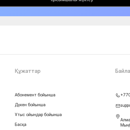
Құжаттар
Байл
Абонемент бойынша
+77
Дүкен бойынша
supp
Ұтыс ойындар бойынша
Алма
Басқа
Мыңб