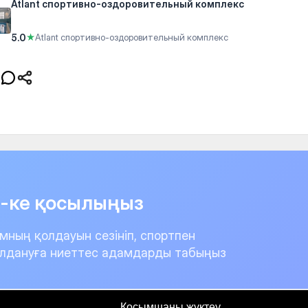
Atlant спортивно-оздоровительный комплекс
5.0
★
Atlant спортивно-оздоровительный комплекс
it-ке қосылыңыз
мның қолдауын сезініп, спортпен
лдануға ниеттес адамдарды табыңыз
Қосымшаны жүктеу