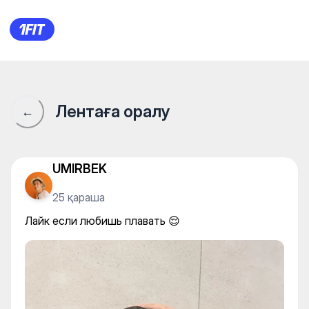
Лайк если любишь плавать 
Лентаға оралу
←
UMIRBEK
25 қараша
Лайк если любишь плавать 😌