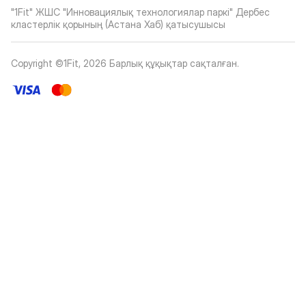
"1Fit" ЖШС "Инновациялық технологиялар паркі" Дербес
кластерлік қорының (Астана Хаб) қатысушысы
Copyright ©1Fit,
2026
Барлық құқықтар сақталған
.