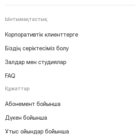
Ынтымақтастық
Корпоративтік клиенттерге
Біздің серіктесіміз болу
Залдар мен студиялар
FAQ
Құжаттар
Абонемент бойынша
Дүкен бойынша
Ұтыс ойындар бойынша