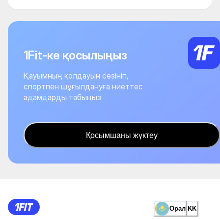
1Fit-ке қосылыңыз
Қауымның қолдауын сезініп,
спортпен шұғылдануға ниеттес
адамдарды табыңыз
Қосымшаны жүктеу
Орал
KK