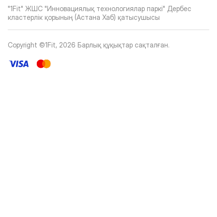
"1Fit" ЖШС "Инновациялық технологиялар паркі" Дербес
кластерлік қорының (Астана Хаб) қатысушысы
Copyright ©1Fit,
2026
Барлық құқықтар сақталған
.