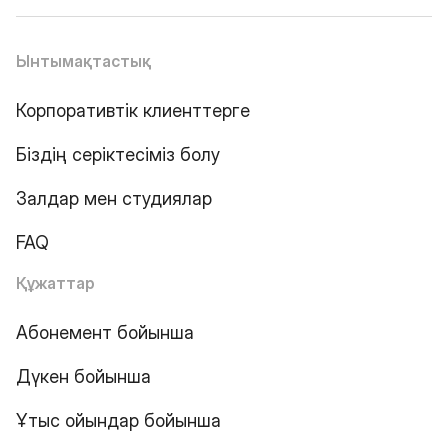
Ынтымақтастық
Корпоративтік клиенттерге
Біздің серіктесіміз болу
Залдар мен студиялар
FAQ
Құжаттар
Абонемент бойынша
Дүкен бойынша
Ұтыс ойындар бойынша