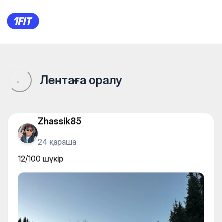
12/100 шүкір
Лентаға оралу
←
Zhassik85
24 қараша
12/100 шүкір