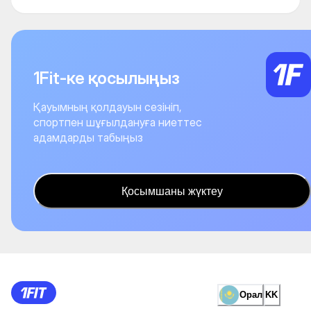
1Fit-ке қосылыңыз
Қауымның қолдауын сезініп,
спортпен шұғылдануға ниеттес
адамдарды табыңыз
Қосымшаны жүктеу
Орал
KK