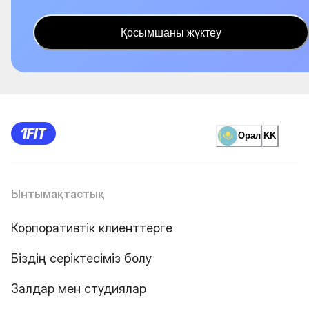
Қосымшаны жүктеу
Орал
KK
Ынтымақтастық
Корпоративтік клиенттерге
Біздің серіктесіміз болу
Залдар мен студиялар