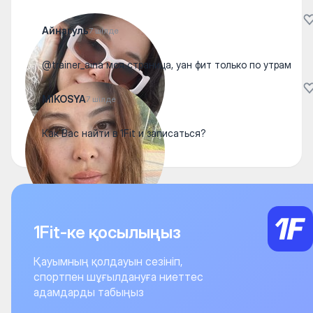
Айнагуль
7 шілде
@trainer_aina моя страница, уан фит только по утрам
MIKOSYA
7 шілде
Как Вас найти в 1Fit и записаться?
1Fit-ке қосылыңыз
Қауымның қолдауын сезініп,
спортпен шұғылдануға ниеттес
адамдарды табыңыз