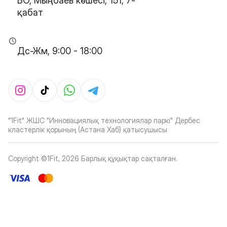
БО, Мыңбаев көшесі, 151, 7-
қабат
Дс-Жм, 9:00 - 18:00
"1Fit" ЖШС "Инновациялық технологиялар паркі" Дербес
кластерлік қорының (Астана Хаб) қатысушысы
Copyright ©1Fit,
2026
Барлық құқықтар сақталған
.