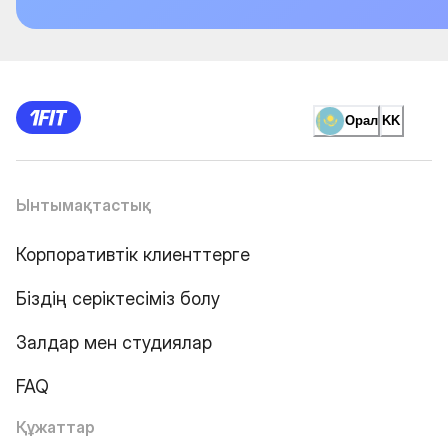
Орал
KK
Ынтымақтастық
Корпоративтік клиенттерге
Біздің серіктесіміз болу
Залдар мен студиялар
FAQ
Құжаттар