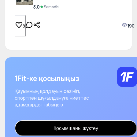
5.0
★
Samadhi
190
8
1Fit-ке қосылыңыз
Қауымның қолдауын сезініп,
спортпен шұғылдануға ниеттес
адамдарды табыңыз
Қосымшаны жүктеу