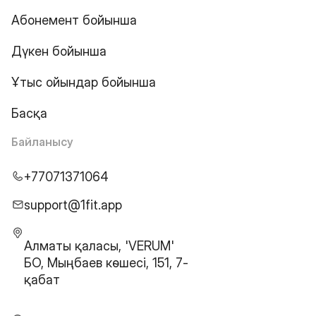
Абонемент бойынша
Дүкен бойынша
Ұтыс ойындар бойынша
Басқа
Байланысу
+77071371064
support@1fit.app
Алматы қаласы, 'VERUM'
БО, Мыңбаев көшесі, 151, 7-
қабат