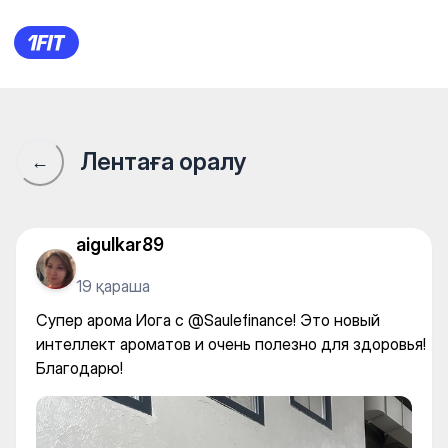
SAMADHI Green Line — Yoga
Лентаға оралу
←
aigulkar89
19 қараша
Супер арома Иога с @Saulefinance! Это новый
интеллект ароматов и очень полезно для здоровья!
Благодарю!