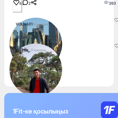
2
393
6
VOLNA01
18 қараша
@_Ereke_ 😂
_Ereke_
17 қараша
Что это садака-турнике?
Посмотреть ответы
1Fit-ке қосылыңыз