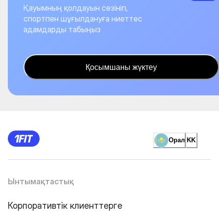
Қауымның қолдауын сезініп,
спортпен шұғылдануға ниеттес
адамдарды табыңыз
Қосымшаны жүктеу
Орал
KK
Ынтымақтастық
Корпоративтік клиенттерге