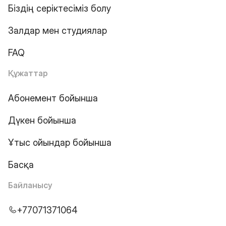
Біздің серіктесіміз болу
Залдар мен студиялар
FAQ
Құжаттар
Абонемент бойынша
Дүкен бойынша
Ұтыс ойындар бойынша
Басқа
Байланысу
+77071371064