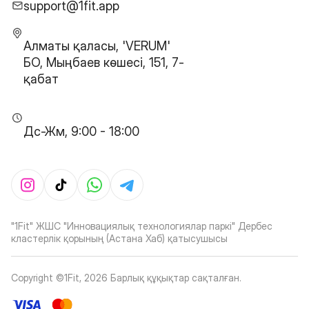
support@1fit.app
Алматы қаласы, 'VERUM'
БО, Мыңбаев көшесі, 151, 7-
қабат
Дс-Жм, 9:00 - 18:00
"1Fit" ЖШС "Инновациялық технологиялар паркі" Дербес
кластерлік қорының (Астана Хаб) қатысушысы
Copyright ©1Fit,
2026
Барлық құқықтар сақталған
.