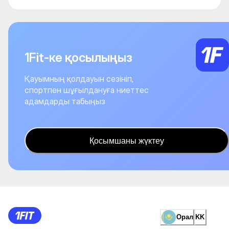
1Fit-ке қосылыңыз
Қауымның қолдауын сезініп,
спортпен шұғылдануға ниеттес
адамдарды табыңыз
Қосымшаны жүктеу
Орал
KK