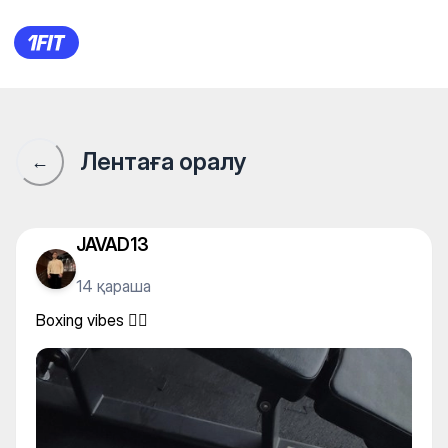
Boxing vibes ✊🏾
Лентаға оралу
←
JAVAD13
14 қараша
Boxing vibes ✊🏾