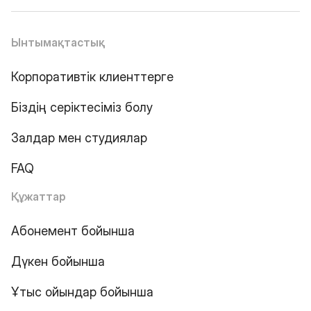
Ынтымақтастық
Корпоративтік клиенттерге
Біздің серіктесіміз болу
Залдар мен студиялар
FAQ
Құжаттар
Абонемент бойынша
Дүкен бойынша
Ұтыс ойындар бойынша