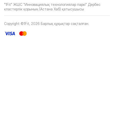
"1Fit" ЖШС "Инновациялық технологиялар паркі" Дербес
кластерлік қорының (Астана Хаб) қатысушысы
Copyright ©1Fit,
2026
Барлық құқықтар сақталған
.