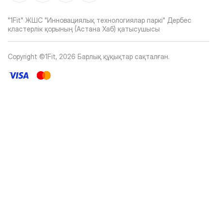
"1Fit" ЖШС "Инновациялық технологиялар паркі" Дербес
кластерлік қорының (Астана Хаб) қатысушысы
Copyright ©1Fit,
2026
Барлық құқықтар сақталған
.