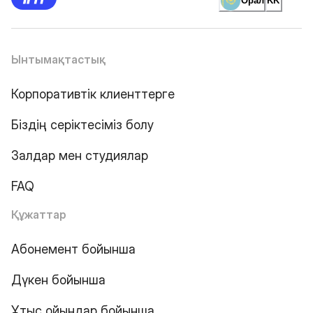
Орал
KK
Ынтымақтастық
Корпоративтік клиенттерге
Біздің серіктесіміз болу
Залдар мен студиялар
FAQ
Құжаттар
Абонемент бойынша
Дүкен бойынша
Ұтыс ойындар бойынша