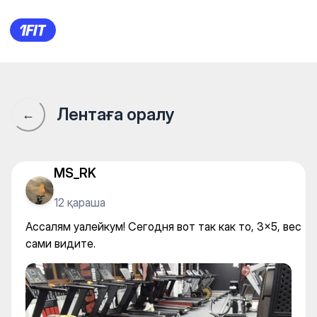
Ассалям уалейкум! Сегодня в
Лентаға оралу
←
MS_RK
12 қараша
Ассалям уалейкум! Сегодня вот так как то, 3×5, вес
сами видите.