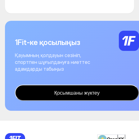
1Fit-ке қосылыңыз
Қауымның қолдауын сезініп,
спортпен шұғылдануға ниеттес
адамдарды табыңыз
Қосымшаны жүктеу