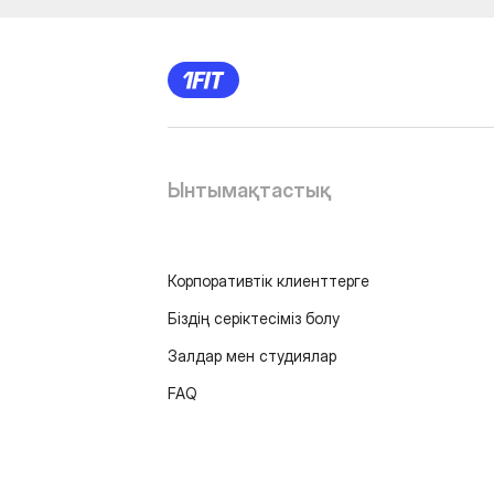
Ынтымақтастық
Корпоративтік клиенттерге
Біздің серіктесіміз болу
Залдар мен студиялар
FAQ