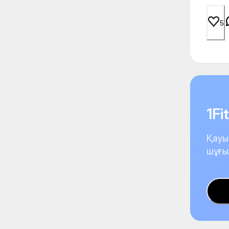
5
1F
Қауы
шұғы