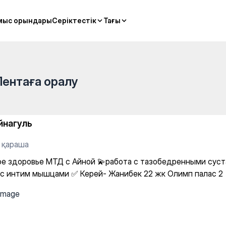
ой 💫работа с тазобедренны
мыс орындары
мыс орындары
Серіктестік
Серіктестік
Тағы
Тағы
Лентаға оралу
йнагуль
2 қараша
е здоровье МТД с Айной 💫работа с тазобедренными суст
 с интим мышцами ✅ Керей- Жанибек 22 жк Олимп палас 2 