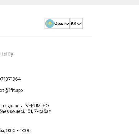
Орал
KK
анысу
071371064
ort@1fit.app
ты қаласы, 'VERUM' БО,
аев көшесі, 151, 7-қабат
м, 9:00 - 18:00