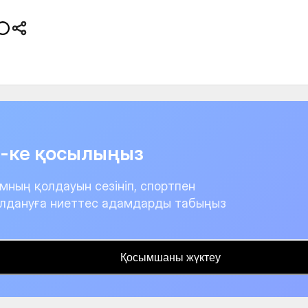
it-ке қосылыңыз
мның қолдауын сезініп, спортпен
лдануға ниеттес адамдарды табыңыз
Қосымшаны жүктеу