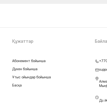
Құжаттар
Байл
Абонемент бойынша
+77
Дүкен бойынша
supp
Ұтыс ойындар бойынша
Алма
Басқа
Мыңб
Дс-Ж