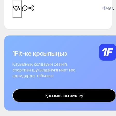
266
6
1Fit-ке қосылыңыз
Қауымның қолдауын сезініп,
спортпен шұғылдануға ниеттес
адамдарды табыңыз
Қосымшаны жүктеу