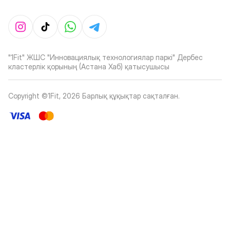
"1Fit" ЖШС "Инновациялық технологиялар паркі" Дербес
кластерлік қорының (Астана Хаб) қатысушысы
Copyright ©1Fit,
2026
Барлық құқықтар сақталған
.