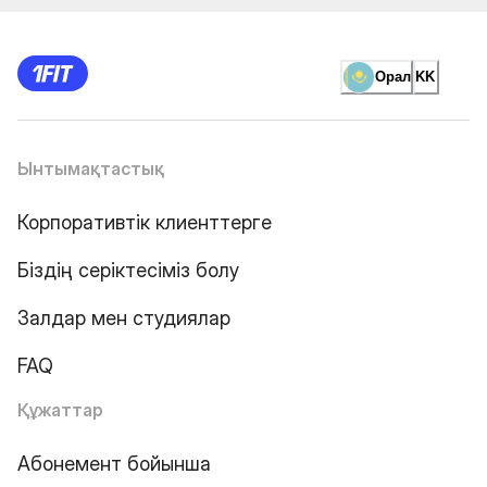
Орал
KK
Ынтымақтастық
Корпоративтік клиенттерге
Біздің серіктесіміз болу
Залдар мен студиялар
FAQ
Құжаттар
Абонемент бойынша