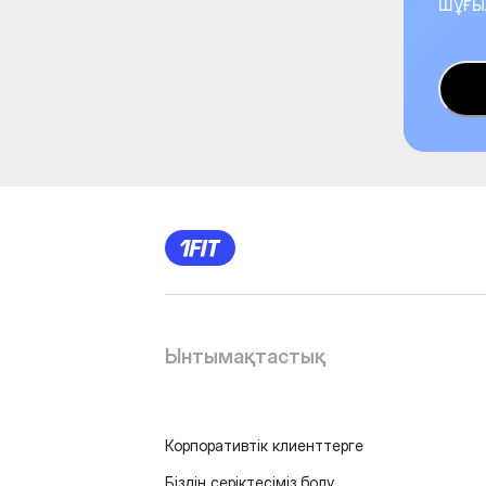
шұғы
Ынтымақтастық
Корпоративтік клиенттерге
Біздің серіктесіміз болу