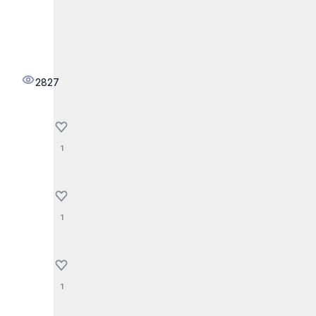
2827
1
1
1