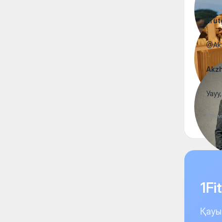
arut
@Akz
Akzh
Уауу
Посм
1F
Қауы