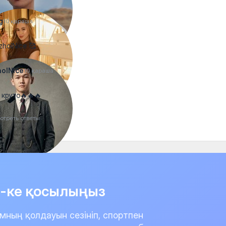
g
10 қараша
holNice 🥰
olNice
10 қараша
, круто🔥🔥🔥
отреть ответы
it-ке қосылыңыз
мның қолдауын сезініп, спортпен