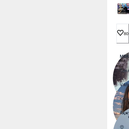
80
MRK
Тоже
Vikt
Клас
Ақж
😍