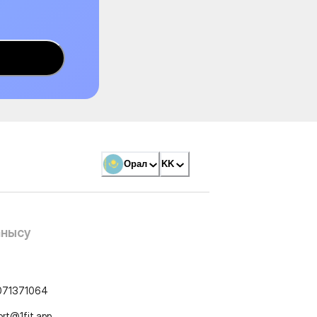
Орал
KK
анысу
071371064
ort@1fit.app