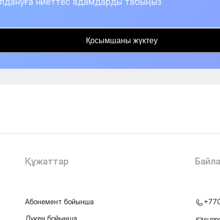
лдануға ниеттес адамдарды табыңыз
Қосымшаны жүктеу
Құжаттар
Байл
Абонемент бойынша
+77
Дүкен бойынша
supp