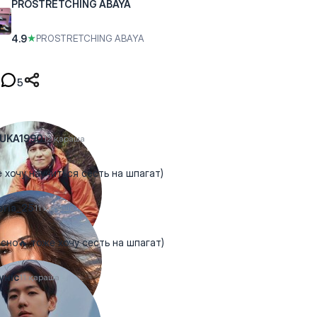
PROSTRETCHING ABAYA
4.9
★
PROSTRETCHING ABAYA
5
UKA1990
12 қараша
 хочу научиться сесть на шпагат)
oria_25
11 қараша
сно🔥 тоже хочу сесть на шпагат)
үніс
11 қараша