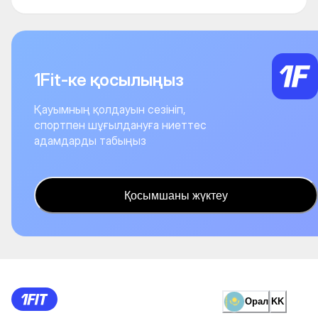
1Fit-ке қосылыңыз
Қауымның қолдауын сезініп,
спортпен шұғылдануға ниеттес
адамдарды табыңыз
Қосымшаны жүктеу
Орал
KK