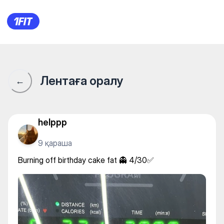
Burning off birthday cake fat 
Лентаға оралу
←
helppp
9 қараша
Burning off birthday cake fat 👻 4/30✅