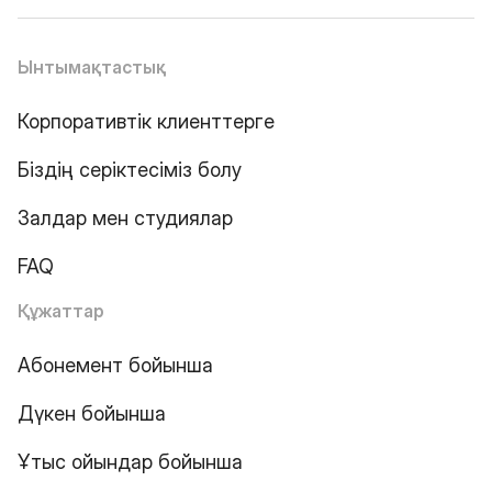
Ынтымақтастық
Корпоративтік клиенттерге
Біздің серіктесіміз болу
Залдар мен студиялар
FAQ
Құжаттар
Абонемент бойынша
Дүкен бойынша
Ұтыс ойындар бойынша