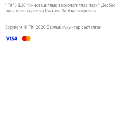
"1Fit" ЖШС "Инновациялық технологиялар паркі" Дербес
кластерлік қорының (Астана Хаб) қатысушысы
Copyright ©1Fit,
2026
Барлық құқықтар сақталған
.