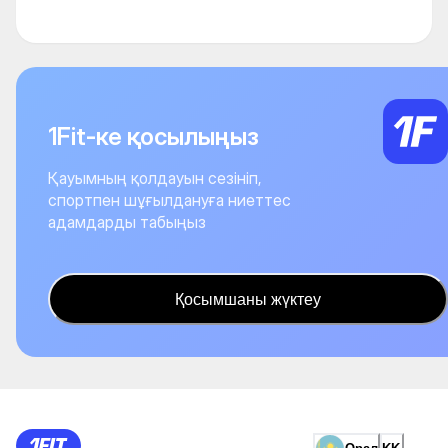
1Fit-ке қосылыңыз
Қауымның қолдауын сезініп,
спортпен шұғылдануға ниеттес
адамдарды табыңыз
Қосымшаны жүктеу