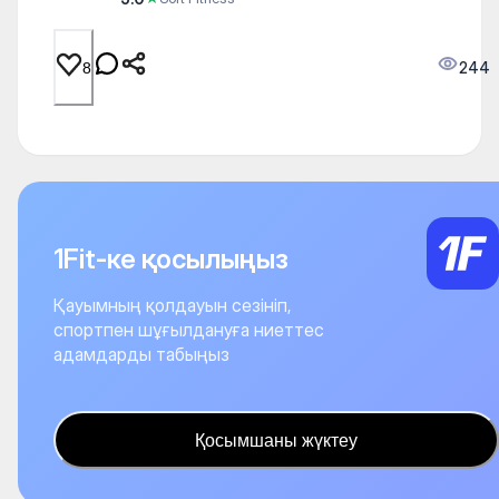
244
8
1Fit-ке қосылыңыз
Қауымның қолдауын сезініп,
спортпен шұғылдануға ниеттес
адамдарды табыңыз
Қосымшаны жүктеу