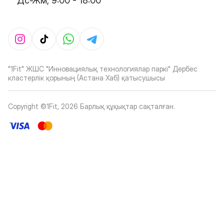
Дс-Жм, 9:00 - 18:00
"1Fit" ЖШС "Инновациялық технологиялар паркі" Дербес
кластерлік қорының (Астана Хаб) қатысушысы
Copyright ©1Fit,
2026
Барлық құқықтар сақталған
.