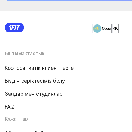
Орал
KK
Ынтымақтастық
Корпоративтік клиенттерге
Біздің серіктесіміз болу
Залдар мен студиялар
FAQ
Құжаттар