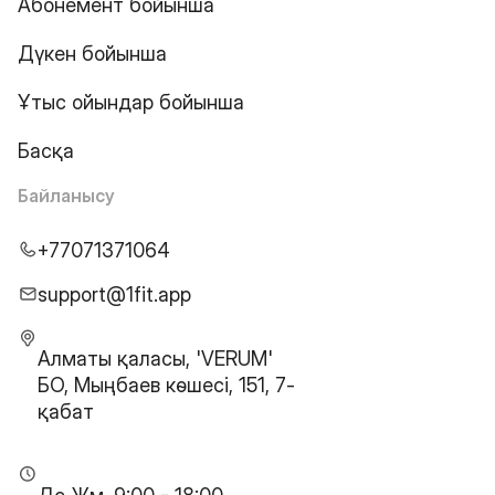
Абонемент бойынша
Дүкен бойынша
Ұтыс ойындар бойынша
Басқа
Байланысу
+77071371064
support@1fit.app
Алматы қаласы, 'VERUM'
БО, Мыңбаев көшесі, 151, 7-
қабат