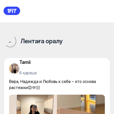
Soft Fitness — Stretching
Лентаға оралу
←
Tamii
6 қараша
Вера, Надежда и Любовь к себе – это основа
растяжки😌🫶🏻