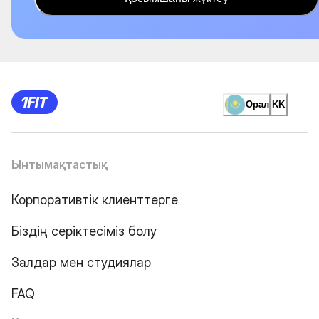
Орал
KK
Ынтымақтастық
Корпоративтік клиенттерге
Біздің серіктесіміз болу
Залдар мен студиялар
FAQ