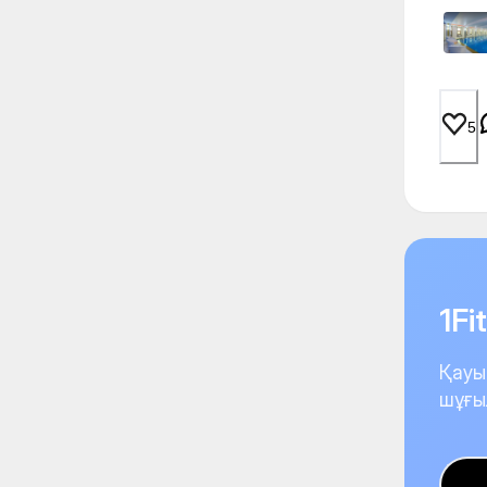
5
1F
Қауы
шұғы