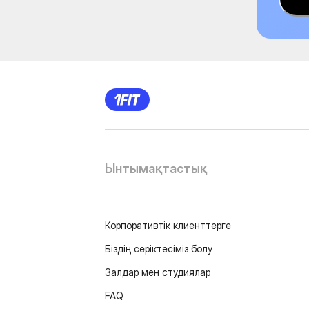
Ынтымақтастық
Корпоративтік клиенттерге
Біздің серіктесіміз болу
Залдар мен студиялар
FAQ