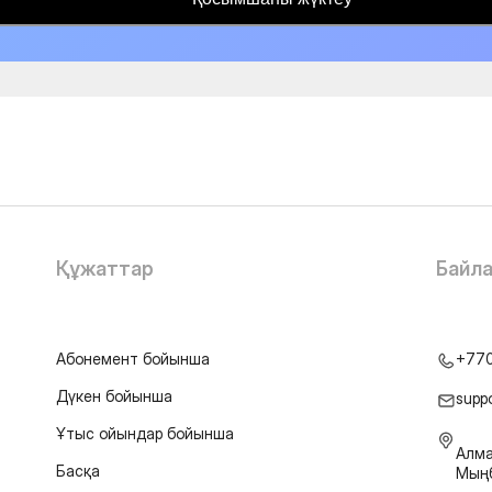
Құжаттар
Байл
Абонемент бойынша
+77
Дүкен бойынша
supp
Ұтыс ойындар бойынша
Алма
Басқа
Мыңб