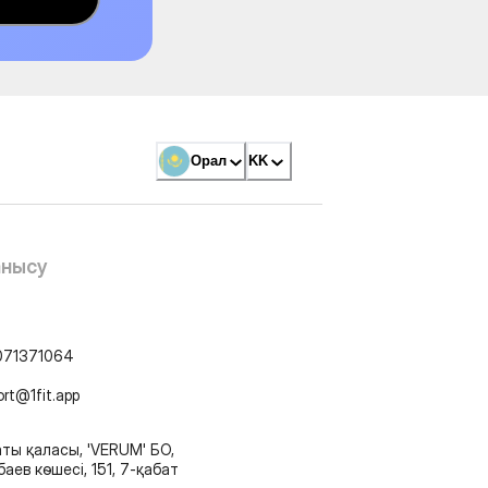
Орал
KK
анысу
071371064
ort@1fit.app
ты қаласы, 'VERUM' БО,
аев көшесі, 151, 7-қабат