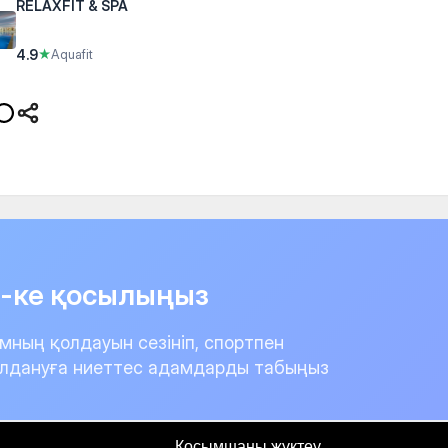
RELAXFIT & SPA
4.9
★
Aquafit
it-ке қосылыңыз
мның қолдауын сезініп, спортпен
лдануға ниеттес адамдарды табыңыз
Қосымшаны жүктеу