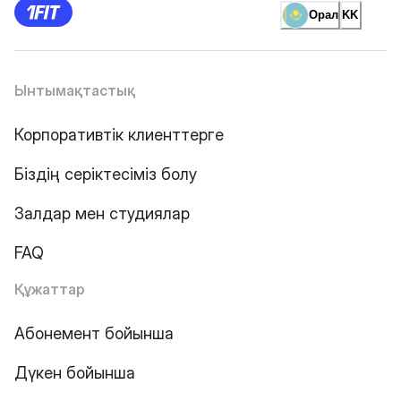
Орал
KK
Ынтымақтастық
Корпоративтік клиенттерге
Біздің серіктесіміз болу
Залдар мен студиялар
FAQ
Құжаттар
Абонемент бойынша
Дүкен бойынша