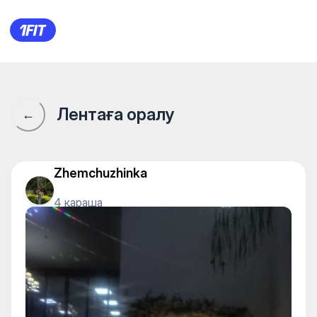
Solo Way studio — Yoga
Лентаға оралу
←
Zhemchuzhinka
4 қараша