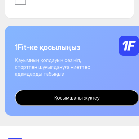
1Fit-ке қосылыңыз
Қауымның қолдауын сезініп,
спортпен шұғылдануға ниеттес
адамдарды табыңыз
Қосымшаны жүктеу