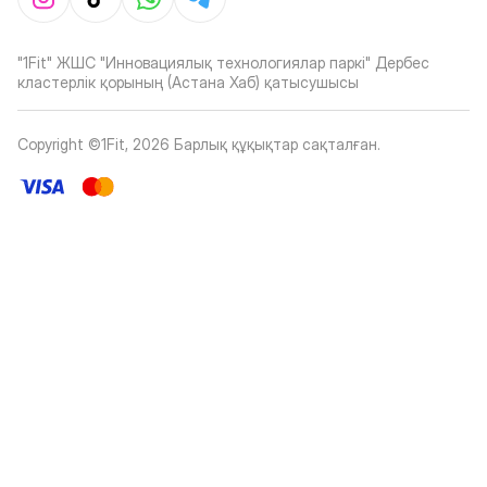
"1Fit" ЖШС "Инновациялық технологиялар паркі" Дербес
кластерлік қорының (Астана Хаб) қатысушысы
Copyright ©1Fit,
2026
Барлық құқықтар сақталған
.