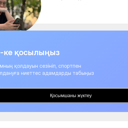
отреть ответы
it-ке қосылыңыз
мның қолдауын сезініп, спортпен
лдануға ниеттес адамдарды табыңыз
Қосымшаны жүктеу