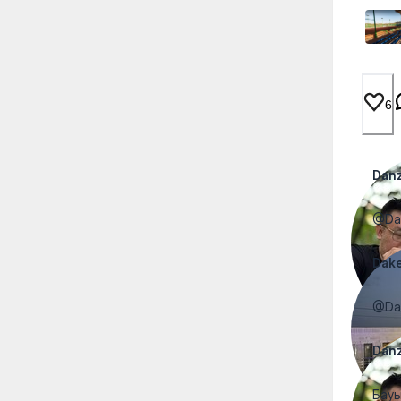
6
Dan
@Dak
Dak
@Dan
Dan
Бауы