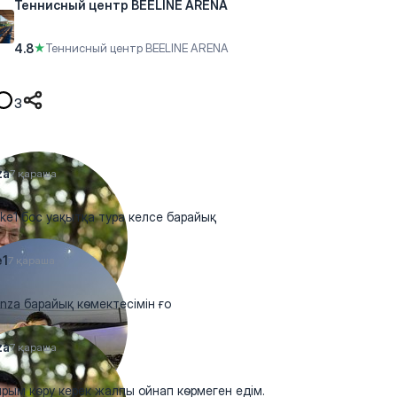
Теннисный центр BEELINE ARENA
4.8
★
Теннисный центр BEELINE ARENA
3
za
7 қараша
e1 бос уақытқа тура келсе барайық
e1
7 қараша
za барайық көмектесімін ғо
za
7 қараша
рым көру керек жалпы ойнап көрмеген едім.