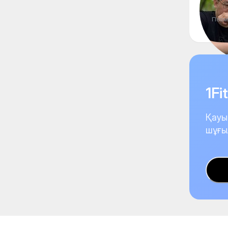
Посм
1F
Қауы
шұғы