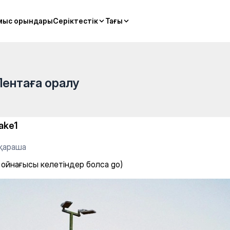
RENA — Tennis
мыс орындары
мыс орындары
Серіктестік
Серіктестік
Тағы
Тағы
Лентаға оралу
ake1
 қараша
 ойнағысы келетіндер болса go)