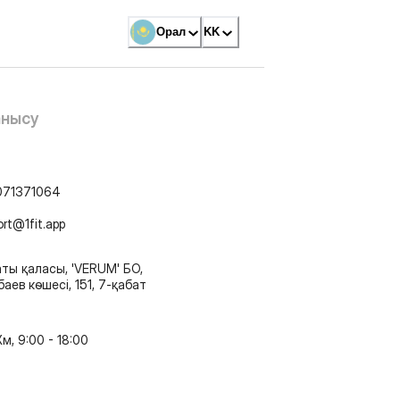
Орал
KK
анысу
071371064
ort@1fit.app
ты қаласы, 'VERUM' БО,
аев көшесі, 151, 7-қабат
м, 9:00 - 18:00