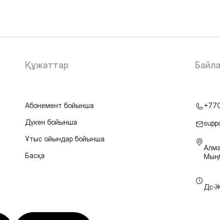
Құжаттар
Байл
Абонемент бойынша
+77
Дүкен бойынша
supp
Ұтыс ойындар бойынша
Алма
Басқа
Мыңб
Дс-Ж