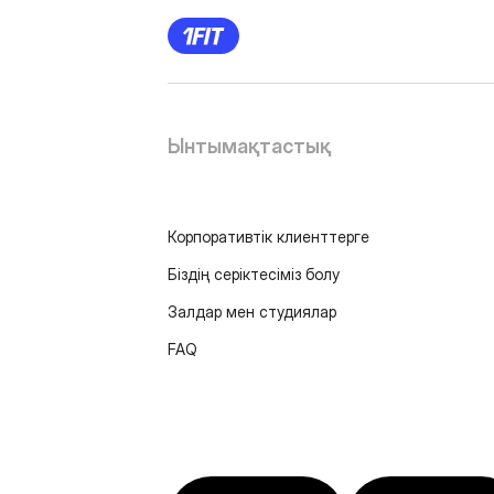
Ынтымақтастық
Корпоративтік клиенттерге
Біздің серіктесіміз болу
Залдар мен студиялар
FAQ