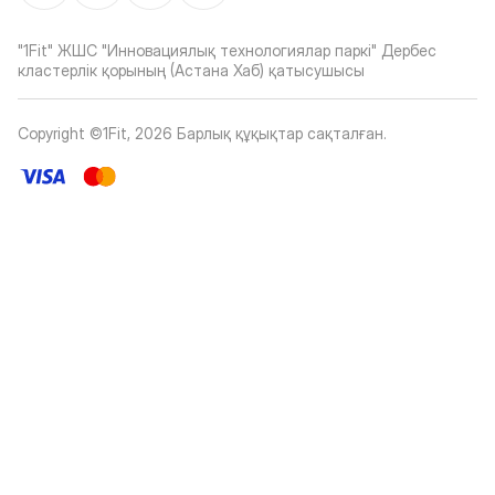
"1Fit" ЖШС "Инновациялық технологиялар паркі" Дербес
кластерлік қорының (Астана Хаб) қатысушысы
Copyright ©1Fit,
2026
Барлық құқықтар сақталған
.