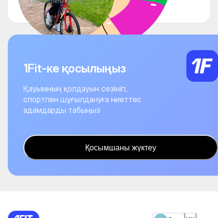
Посмотреть ответы
1Fit-ке қосылыңыз
Қауымның қолдауын сезініп,
спортпен шұғылдануға ниеттес
адамдарды табыңыз
Қосымшаны жүктеу