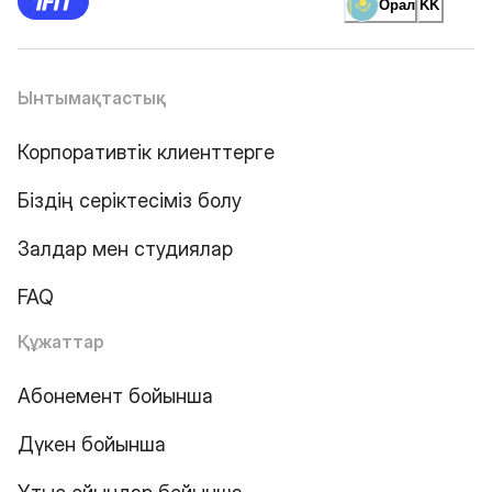
Орал
KK
Ынтымақтастық
Корпоративтік клиенттерге
Біздің серіктесіміз болу
Залдар мен студиялар
FAQ
Құжаттар
Абонемент бойынша
Дүкен бойынша