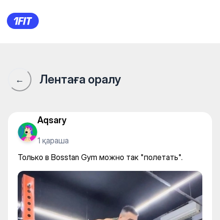
Только в Bosstan Gym можно 
Лентаға оралу
←
Aqsary
1 қараша
Только в Bosstan Gym можно так "полетать".