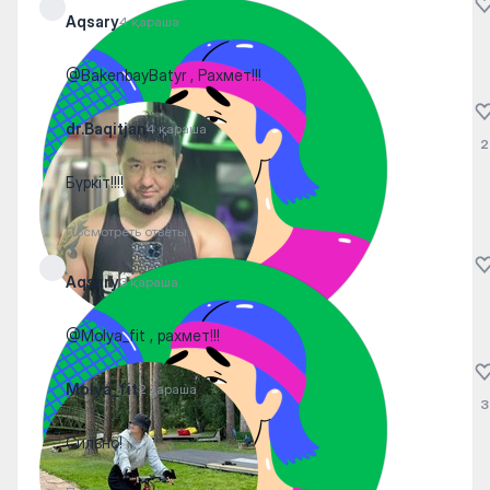
Aqsary
4 қараша
@BakenbayBatyr , Рахмет!!!
dr.Baqitjan
4 қараша
2
Бүркіт!!!!
Посмотреть ответы
Aqsary
3 қараша
@Molya_fit , рахмет!!!
Molya_fit
2 қараша
3
Сильно!