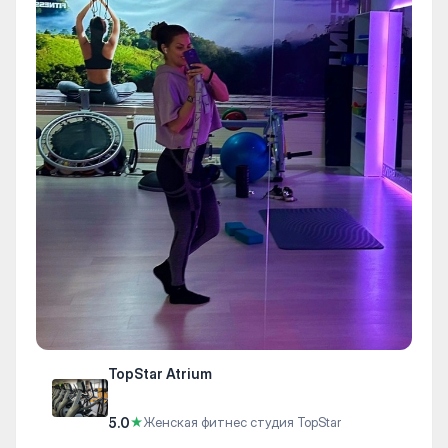
TopStar Atrium
5.0
★
Женская фитнес студия TopStar