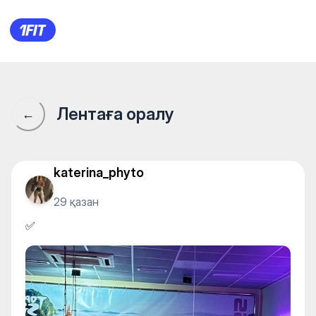
TopStar Atrium — Individual c
Лентаға оралу
←
katerina_phyto
29 қазан
✅