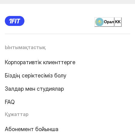
Орал
KK
Ынтымақтастық
Корпоративтік клиенттерге
Біздің серіктесіміз болу
Залдар мен студиялар
FAQ
Құжаттар
Абонемент бойынша