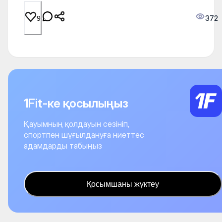
372
9
1Fit-ке қосылыңыз
Қауымның қолдауын сезініп,
спортпен шұғылдануға ниеттес
адамдарды табыңыз
Қосымшаны жүктеу