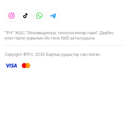
"1Fit" ЖШС "Инновациялық технологиялар паркі" Дербес
кластерлік қорының (Астана Хаб) қатысушысы
Copyright ©1Fit,
2026
Барлық құқықтар сақталған
.