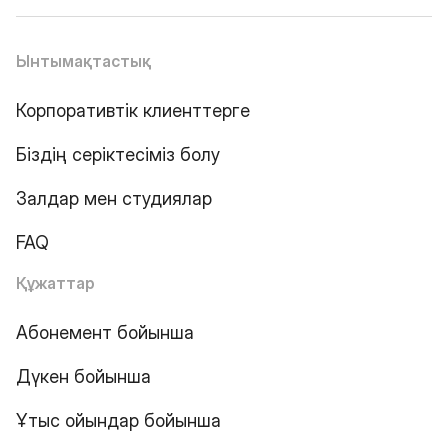
Ынтымақтастық
Корпоративтік клиенттерге
Біздің серіктесіміз болу
Залдар мен студиялар
FAQ
Құжаттар
Абонемент бойынша
Дүкен бойынша
Ұтыс ойындар бойынша