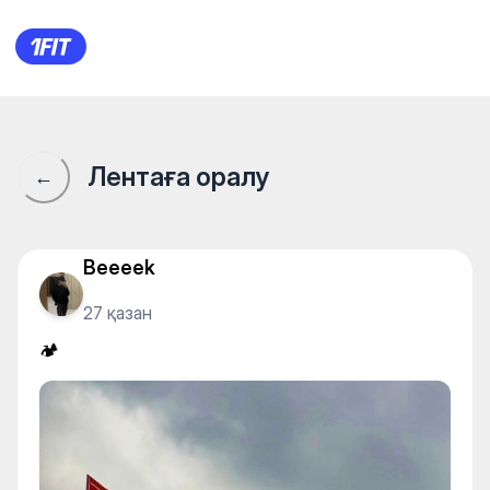
🏕️
Лентаға оралу
←
Beeeek
27 қазан
🏕️