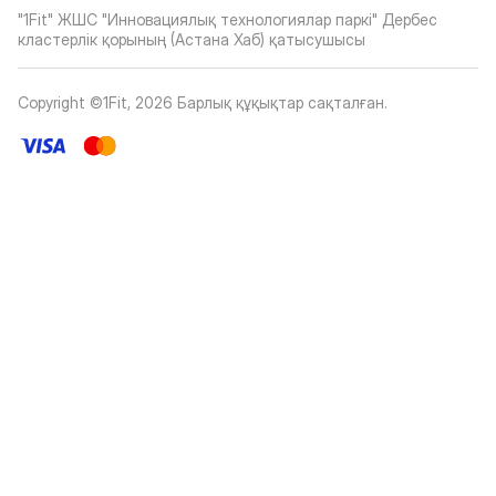
"1Fit" ЖШС "Инновациялық технологиялар паркі" Дербес
кластерлік қорының (Астана Хаб) қатысушысы
Copyright ©1Fit,
2026
Барлық құқықтар сақталған
.