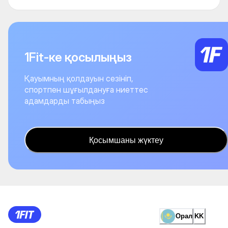
1Fit-ке қосылыңыз
Қауымның қолдауын сезініп,
спортпен шұғылдануға ниеттес
адамдарды табыңыз
Қосымшаны жүктеу
Орал
KK