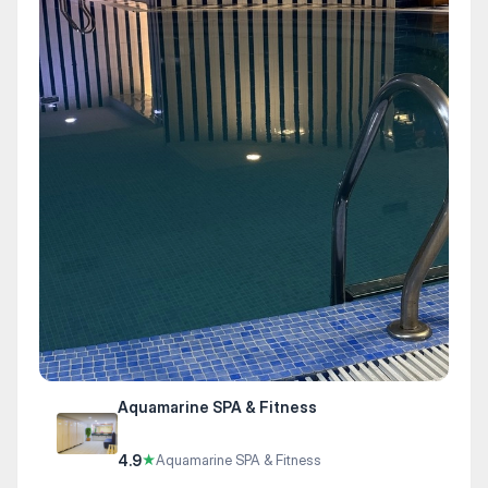
Aquamarine SPA & Fitness
4.9
★
Aquamarine SPA & Fitness