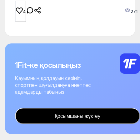
271
4
1Fit-ке қосылыңыз
Қауымның қолдауын сезініп,
спортпен шұғылдануға ниеттес
адамдарды табыңыз
Қосымшаны жүктеу