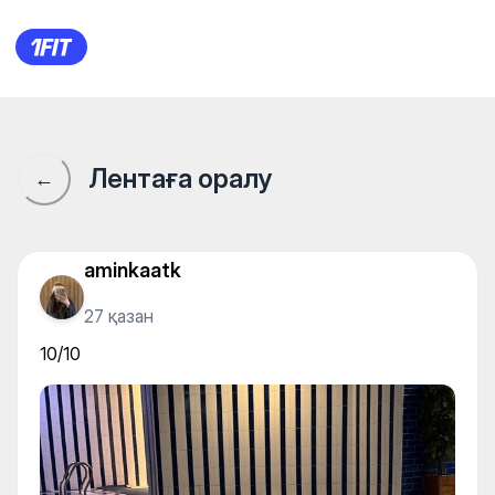
Aquamarine SPA & Fitness —
Лентаға оралу
←
aminkaatk
27 қазан
10/10