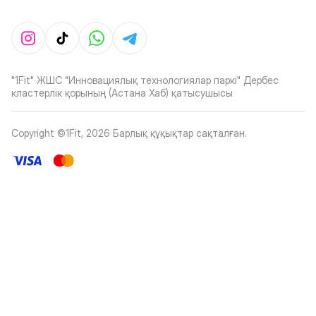
"1Fit" ЖШС "Инновациялық технологиялар паркі" Дербес
кластерлік қорының (Астана Хаб) қатысушысы
Copyright ©1Fit,
2026
Барлық құқықтар сақталған
.