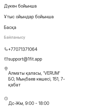
Дүкен бойынша
Ұтыс ойындар бойынша
Басқа
Байланысу
+77071371064
support@1fit.app
Алматы қаласы, 'VERUM'
БО, Мыңбаев көшесі, 151, 7-
қабат
Дс-Жм, 9:00 - 18:00