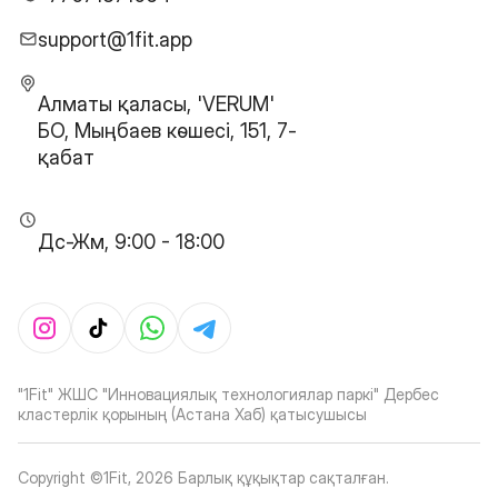
support@1fit.app
Алматы қаласы, 'VERUM'
БО, Мыңбаев көшесі, 151, 7-
қабат
Дс-Жм, 9:00 - 18:00
"1Fit" ЖШС "Инновациялық технологиялар паркі" Дербес
кластерлік қорының (Астана Хаб) қатысушысы
Copyright ©1Fit,
2026
Барлық құқықтар сақталған
.