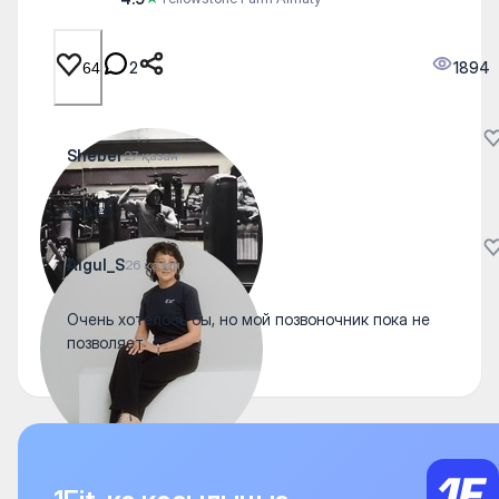
2
1894
64
Sheber
27 қазан
👍👍👍
Aigul_S
26 қазан
Очень хотелось бы, но мой позвоночник пока не
позволяет