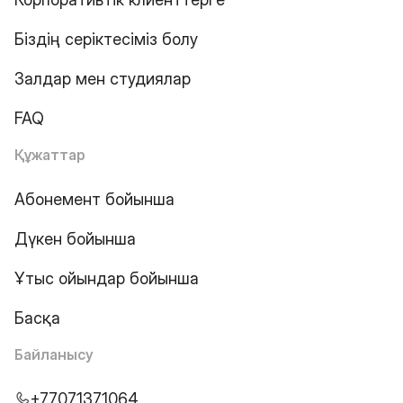
Біздің серіктесіміз болу
Залдар мен студиялар
FAQ
Құжаттар
Абонемент бойынша
Дүкен бойынша
Ұтыс ойындар бойынша
Басқа
Байланысу
+77071371064