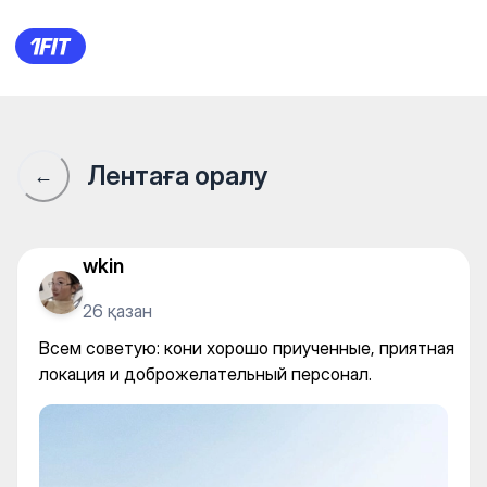
Yellowstone Farm Almaty — Ho
Лентаға оралу
←
wkin
26 қазан
Всем советую: кони хорошо приученные, приятная
локация и доброжелательный персонал.