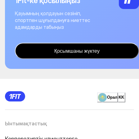
1Fit-ке қосылыңыз
Қауымның қолдауын сезініп,
спортпен шұғылдануға ниеттес
адамдарды табыңыз
Қосымшаны жүктеу
Орал
KK
Ынтымақтастық
Корпоративтік клиенттерге