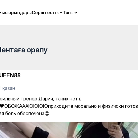
ыс" — Stretching
мыс орындары
мыс орындары
Серіктестік
Серіктестік
Тағы
Тағы
Лентаға оралу
UEEN88
4 қазан
сильный тренер Дария, таких нет в
♥️ОБОЖАААЮЮЮЮприходите морально и физичски готов
ая боль обеспечена😍