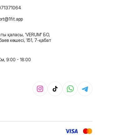
071371064
ort@1fit.app
ты қаласы, 'VERUM' БО,
аев көшесі, 151, 7-қабат
м, 9:00 - 18:00