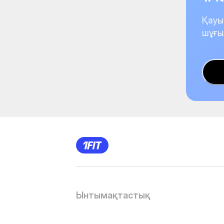
Қауы
шұғы
Ынтымақтастық