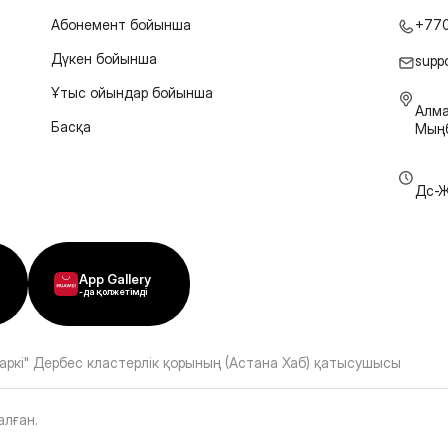
Абонемент бойынша
+77
Дүкен бойынша
supp
Ұтыс ойындар бойынша
Алма
Басқа
Мыңб
Дс-Ж
App Gallery
-да қолжетімді
аркі" Дербес кластерлік қорының (Астана Хаб) қатысушысы
алған
.