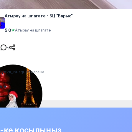
Атырау на шпагате - БЦ "Барыс"
5.0
★
Атырау на шпагате
1
iyeva_nurgul
16 қараша
🔥🔥
it-ке қосылыңыз