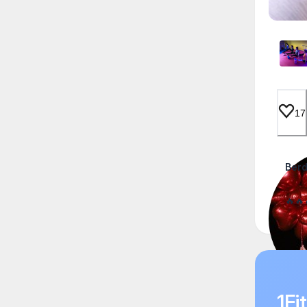
17
Berd
🔥🔥
1F