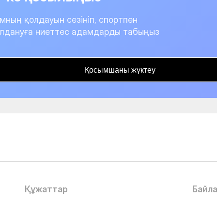
мның қолдауын сезініп, спортпен
лдануға ниеттес адамдарды табыңыз
Қосымшаны жүктеу
Құжаттар
Байл