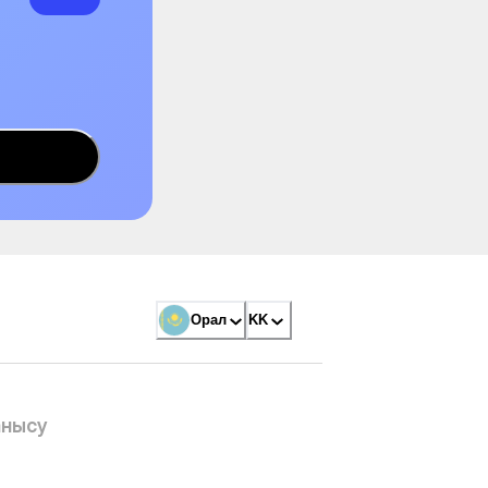
Орал
KK
анысу