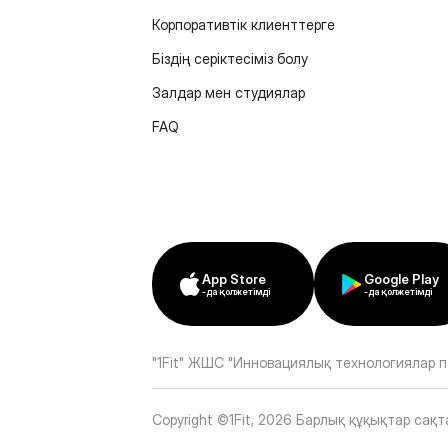
Корпоративтік клиенттерге
Біздің серіктесіміз болу
Залдар мен студиялар
FAQ
App Store
Google Play
-да қолжетімді
-да қолжетімді
"1Fit" ЖШС "Инновациялық технологиялар п
Copyright ©1Fit,
2026
Барлық құқықтар сақт