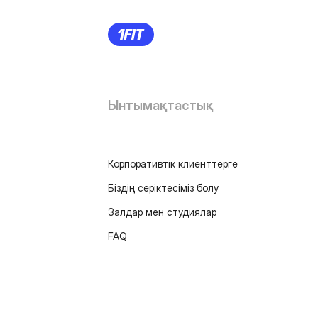
Ынтымақтастық
Корпоративтік клиенттерге
Біздің серіктесіміз болу
Залдар мен студиялар
FAQ