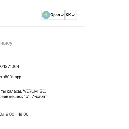
Орал
KK
анысу
071371064
ort@1fit.app
ты қаласы, 'VERUM' БО,
аев көшесі, 151, 7-қабат
м, 9:00 - 18:00