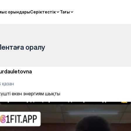
 шықты
мыс орындары
мыс орындары
Серіктестік
Серіктестік
Тағы
Тағы
Лентаға оралу
urdauletovna
 қазан
күшті екен энергиям шықты