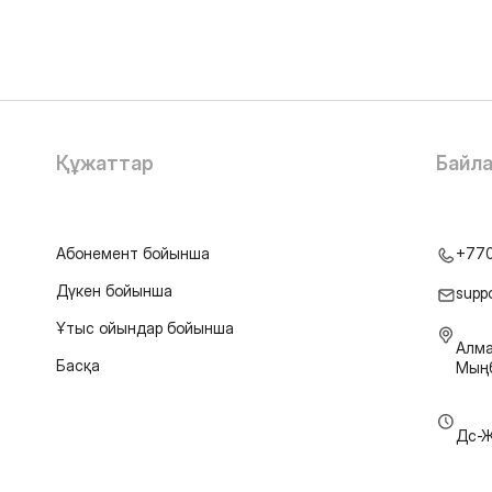
Құжаттар
Байл
Абонемент бойынша
+77
Дүкен бойынша
supp
Ұтыс ойындар бойынша
Алма
Басқа
Мыңб
Дс-Ж