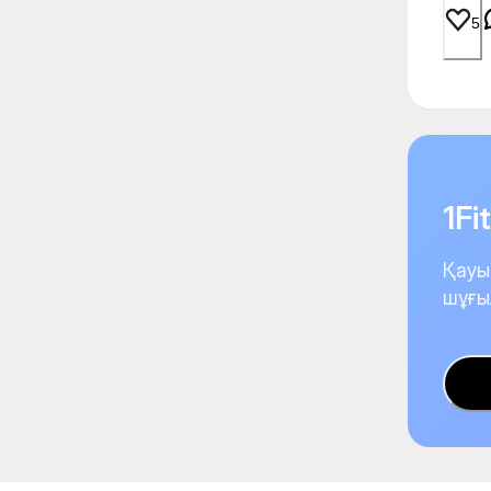
5
1F
Қауы
шұғы