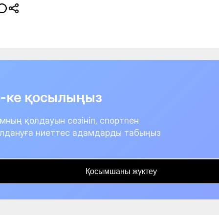
it-ке қосылыңыз
мның қолдауын сезініп, спортпен
лдануға ниеттес адамдарды табыңыз
Қосымшаны жүктеу