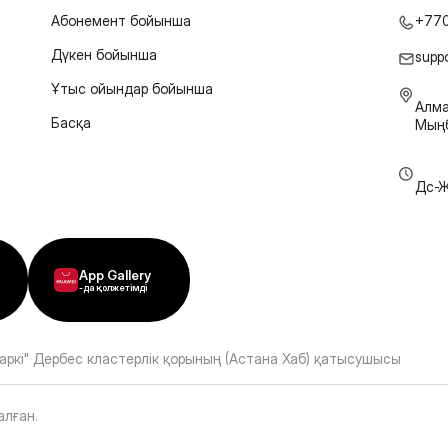
Абонемент бойынша
+77
Дүкен бойынша
supp
Ұтыс ойындар бойынша
Алма
Басқа
Мыңб
Дс-Ж
App Gallery
-да қолжетімді
аркі" Дербес кластерлік қорының (Астана Хаб) қатысушысы
алған
.