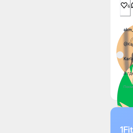
6
akm_
@Kar
Karl
А гд
Посм
1F