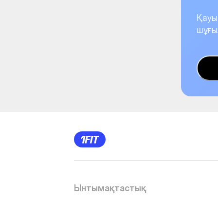
Қауы
шұғы
Ынтымақтастық