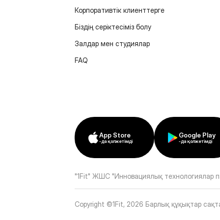
Корпоративтік клиенттерге
Біздің серіктесіміз болу
Залдар мен студиялар
FAQ
App Store
Google Play
-да қолжетімді
-да қолжетімді
"1Fit" ЖШС "Инновациялық технологиялар п
Copyright ©1Fit,
2026
Барлық құқықтар сақт