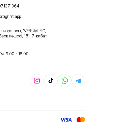
071371064
ort@1fit.app
ты қаласы, 'VERUM' БО,
аев көшесі, 151, 7-қабат
м, 9:00 - 18:00