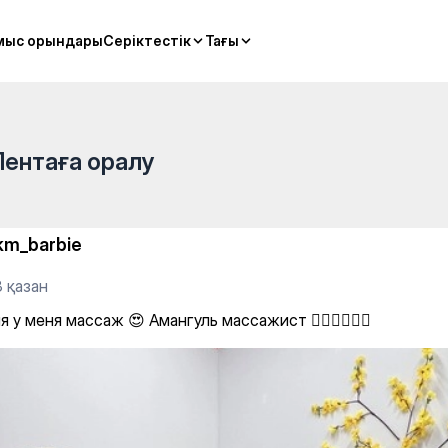
нгуль массажист 👍🏻👍🏻👍🏻
мыс орындары
мыс орындары
Серіктестік
Серіктестік
Тағы
Тағы
Лентаға оралу
km_barbie
 қазан
 у меня массаж 😍 Амангуль массажист 👍🏻👍🏻👍🏻