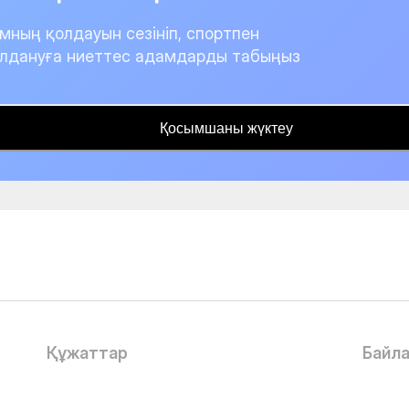
мның қолдауын сезініп, спортпен
лдануға ниеттес адамдарды табыңыз
Қосымшаны жүктеу
Құжаттар
Байл