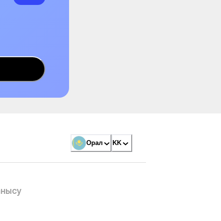
Орал
KK
анысу