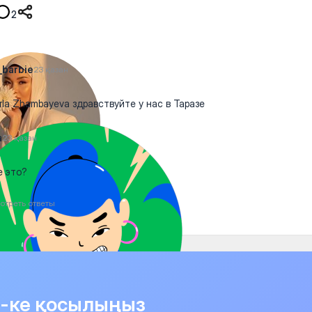
2
barbie
23 қазан
la Zhambayeva здравствуйте у нас в Таразе
a
23 қазан
е это?
отреть ответы
it-ке қосылыңыз