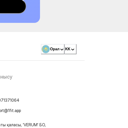
Орал
KK
анысу
071371064
ort@1fit.app
ты қаласы, 'VERUM' БО,