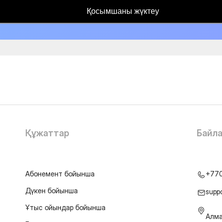
Қосымшаны жүктеу
Құжаттар
Байл
Абонемент бойынша
+77
Дүкен бойынша
supp
Ұтыс ойындар бойынша
Алма