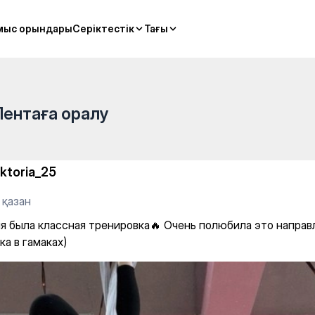
мыс орындары
мыс орындары
Серіктестік
Серіктестік
Тағы
Тағы
Лентаға оралу
iktoria_25
 қазан
я была классная тренировка🔥 Очень полюбила это направ
а в гамаках)