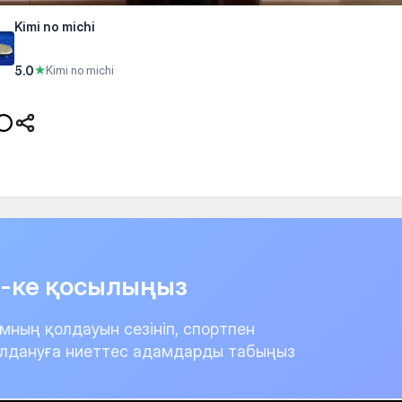
Kimi no michi
5.0
★
Kimi no michi
it-ке қосылыңыз
мның қолдауын сезініп, спортпен
лдануға ниеттес адамдарды табыңыз