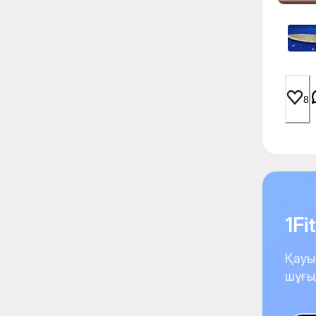
8
1F
Қауы
шұғы