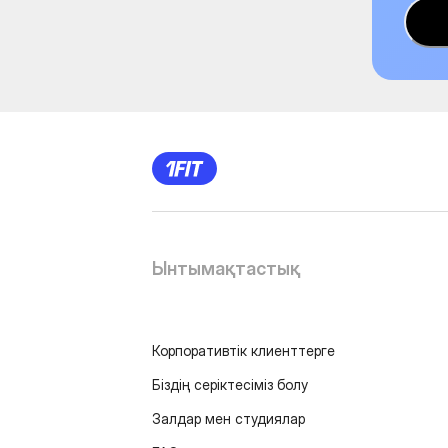
Ынтымақтастық
Корпоративтік клиенттерге
Біздің серіктесіміз болу
Залдар мен студиялар