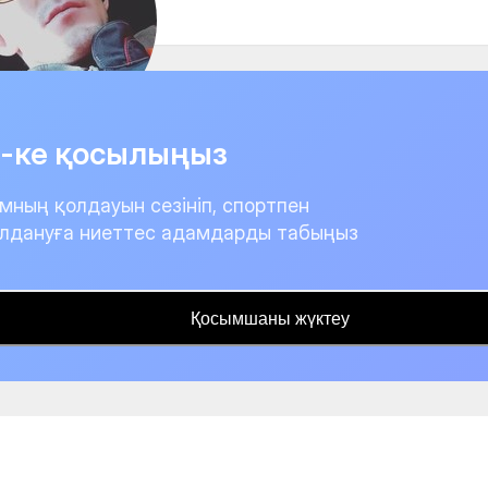
it-ке қосылыңыз
мның қолдауын сезініп, спортпен
лдануға ниеттес адамдарды табыңыз
Қосымшаны жүктеу