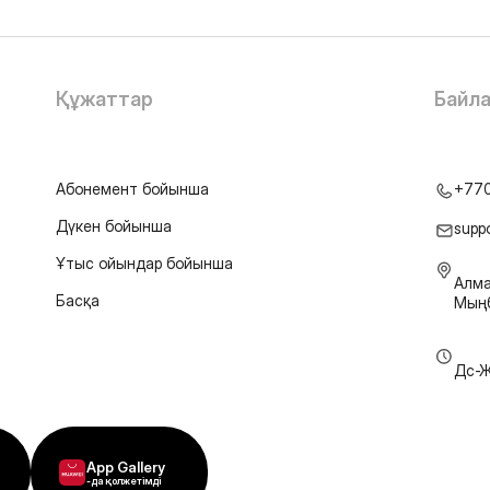
Құжаттар
Байл
Абонемент бойынша
+77
Дүкен бойынша
supp
Ұтыс ойындар бойынша
Алма
Басқа
Мыңб
Дс-Ж
App Gallery
-да қолжетімді