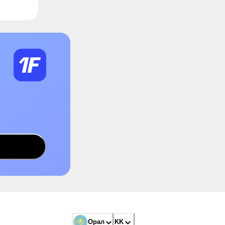
Орал
KK