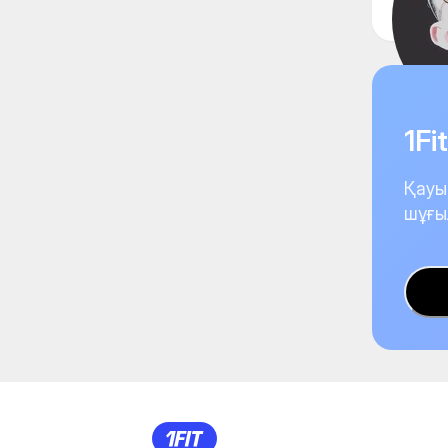
1F
Қауы
шұғы