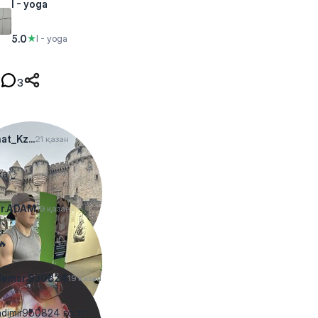
I - yoga
5.0
★
I - yoga
3
at_Kz...
21 қазан
ка👌
ir.ADAM
19 қазан
🔥
demar.950824
19 қазан
dimir950824 го тг