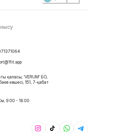
анысу
071371064
ort@1fit.app
ты қаласы, 'VERUM' БО,
аев көшесі, 151, 7-қабат
м, 9:00 - 18:00