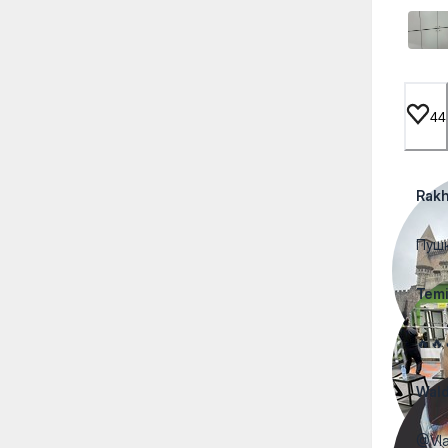
44
Rakh
Пуш
Tem
🔥🔥
Wal
@Vla