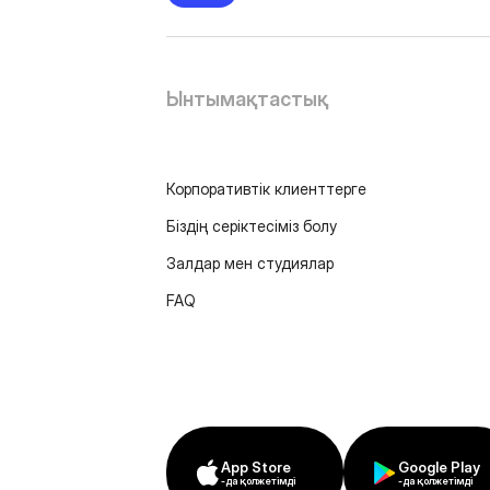
Ынтымақтастық
Корпоративтік клиенттерге
Біздің серіктесіміз болу
Залдар мен студиялар
FAQ
App Store
Google Play
-да қолжетімді
-да қолжетімді