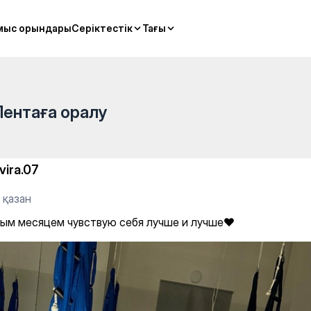
мыс орындары
мыс орындары
Серіктестік
Серіктестік
Тағы
Тағы
Лентаға оралу
vira.07
 қазан
ым месяцем чувствую себя лучше и лучше❤️