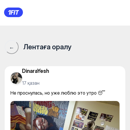
Не проснулась, но уже любл
Лентаға оралу
←
DinaraYesh
17 қазан
Не проснулась, но уже люблю это утро 😴