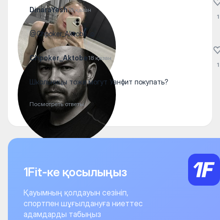
DinaraYesh
18 қазан
1
@Chpoker_Aktobe ☺️
Chpoker_Aktobe
18 қазан
1
Школьницы тоже могут Уанфит покупать?
Посмотреть ответы
1Fit-ке қосылыңыз
Қауымның қолдауын сезініп,
спортпен шұғылдануға ниеттес
адамдарды табыңыз