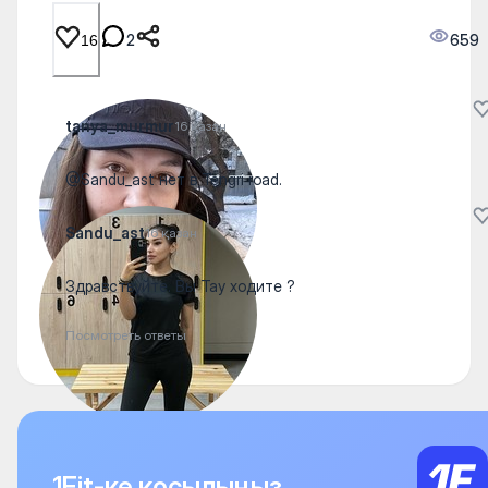
2
659
16
tanya_murmur
16 қазан
@Sandu_ast нет в Tengri road.
Sandu_ast
16 қазан
Здравствуйте. Вы Тау ходите ?
Посмотреть ответы
1Fit-ке қосылыңыз