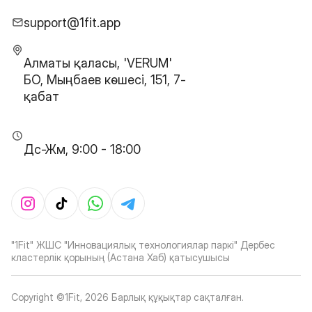
support@1fit.app
Алматы қаласы, 'VERUM'
БО, Мыңбаев көшесі, 151, 7-
қабат
Дс-Жм, 9:00 - 18:00
"1Fit" ЖШС "Инновациялық технологиялар паркі" Дербес
кластерлік қорының (Астана Хаб) қатысушысы
Copyright ©1Fit,
2026
Барлық құқықтар сақталған
.