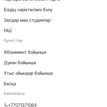
Біздің серіктесіміз болу
Залдар мен студиялар
FAQ
Құжаттар
Абонемент бойынша
Дүкен бойынша
Ұтыс ойындар бойынша
Басқа
Байланысу
+77071371064