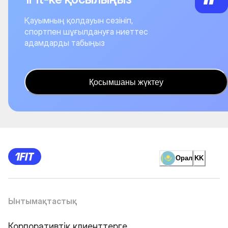
Қауымның қолдауын сезініп,
спортпен шұғылдануға ниеттес
адамдарды табыңыз
Қосымшаны жүктеу
Орал
KK
Ынтымақтастық
Корпоративтік клиенттерге