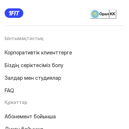
Орал
KK
Ынтымақтастық
Корпоративтік клиенттерге
Біздің серіктесіміз болу
Залдар мен студиялар
FAQ
Құжаттар
Абонемент бойынша