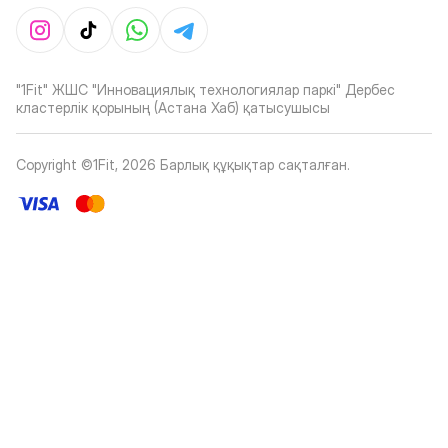
"1Fit" ЖШС "Инновациялық технологиялар паркі" Дербес
кластерлік қорының (Астана Хаб) қатысушысы
Copyright ©1Fit,
2026
Барлық құқықтар сақталған
.