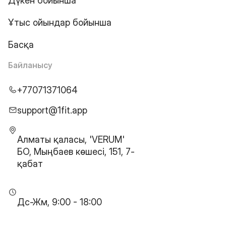
Дүкен бойынша
Ұтыс ойындар бойынша
Басқа
Байланысу
+77071371064
support@1fit.app
Алматы қаласы, 'VERUM'
БО, Мыңбаев көшесі, 151, 7-
қабат
Дс-Жм, 9:00 - 18:00