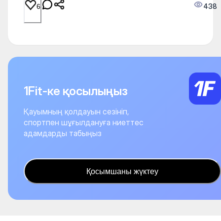
438
6
1Fit-ке қосылыңыз
Қауымның қолдауын сезініп,
спортпен шұғылдануға ниеттес
адамдарды табыңыз
Қосымшаны жүктеу