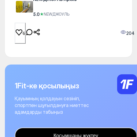
5.0
★
NEWДЖОУЛЬ
204
6
1Fit-ке қосылыңыз
Қауымның қолдауын сезініп,
спортпен шұғылдануға ниеттес
адамдарды табыңыз
Қосымшаны жүктеу