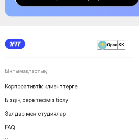
Орал
KK
Ынтымақтастық
Корпоративтік клиенттерге
Біздің серіктесіміз болу
Залдар мен студиялар
FAQ