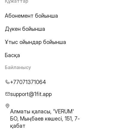
Құжаттар
Абонемент бойынша
Дүкен бойынша
Ұтыс ойындар бойынша
Басқа
Байланысу
+77071371064
support@1fit.app
Алматы қаласы, 'VERUM'
БО, Мыңбаев көшесі, 151, 7-
қабат