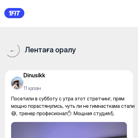
Stretching 90-60-90 — Stretc
Лентаға оралу
←
Dinusikk
11 қазан
Посетили в субботу с утра этот стретчинг, прям
мощно порастянулись, чуть ли не гимнасткама стали
😅, тренер професионал✋. Мощная студия💪