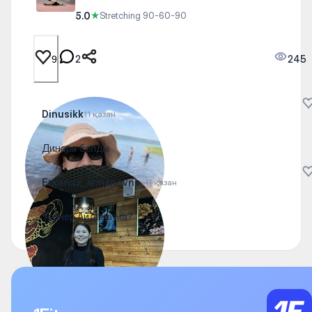
5.0
★
Stretching 90-60-90
2
245
9
Dinusikk
11 қазан
Динара болды
Erkenaz_armanovna_
11 қазан
Тренер Айдана ма?