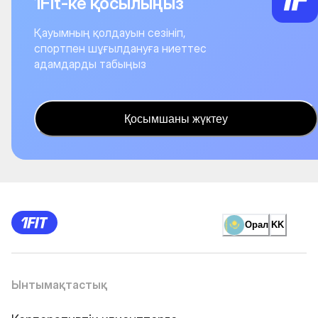
1Fit-ке қосылыңыз
Қауымның қолдауын сезініп,
спортпен шұғылдануға ниеттес
адамдарды табыңыз
Қосымшаны жүктеу
Орал
KK
Ынтымақтастық