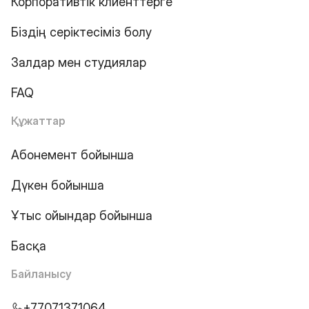
Корпоративтік клиенттерге
Біздің серіктесіміз болу
Залдар мен студиялар
FAQ
Құжаттар
Абонемент бойынша
Дүкен бойынша
Ұтыс ойындар бойынша
Басқа
Байланысу
+77071371064