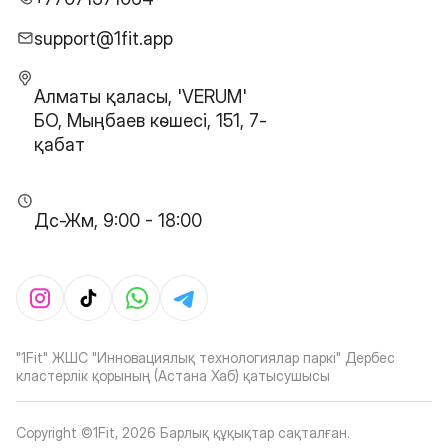
support@1fit.app
Алматы қаласы, 'VERUM'
БО, Мыңбаев көшесі, 151, 7-
қабат
Дс-Жм, 9:00 - 18:00
"1Fit" ЖШС "Инновациялық технологиялар паркі" Дербес
кластерлік қорының (Астана Хаб) қатысушысы
Copyright ©1Fit,
2026
Барлық құқықтар сақталған
.