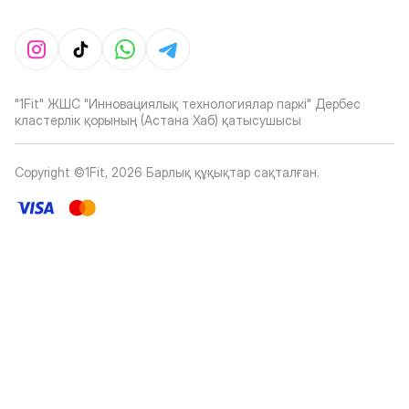
"1Fit" ЖШС "Инновациялық технологиялар паркі" Дербес
кластерлік қорының (Астана Хаб) қатысушысы
Copyright ©1Fit,
2026
Барлық құқықтар сақталған
.