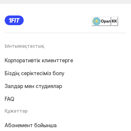
Орал
KK
Ынтымақтастық
Корпоративтік клиенттерге
Біздің серіктесіміз болу
Залдар мен студиялар
FAQ
Құжаттар
Абонемент бойынша