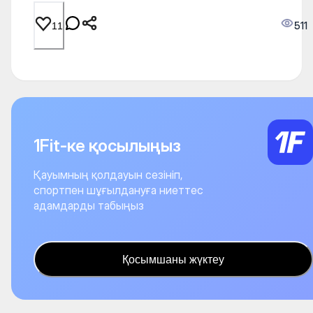
511
11
1Fit-ке қосылыңыз
Қауымның қолдауын сезініп,
спортпен шұғылдануға ниеттес
адамдарды табыңыз
Қосымшаны жүктеу