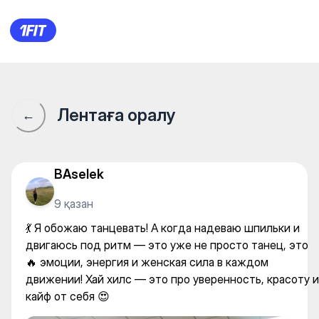
💃 Я обожаю танцевать! А ко
Лентаға оралу
←
BAselek
9 қазан
💃 Я обожаю танцевать! А когда надеваю шпильки и
двигаюсь под ритм — это уже не просто танец, это
🔥 эмоции, энергия и женская сила в каждом
движении! Хай хилс — это про уверенность, красоту и
кайф от себя 😍