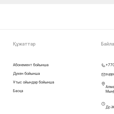
Құжаттар
Байл
Абонемент бойынша
+77
Дүкен бойынша
supp
Ұтыс ойындар бойынша
Алма
Басқа
Мыңб
Дс-Ж