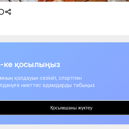
it-ке қосылыңыз
мның қолдауын сезініп, спортпен
лдануға ниеттес адамдарды табыңыз
Қосымшаны жүктеу