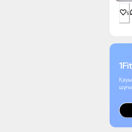
5
1F
Қауы
шұғы