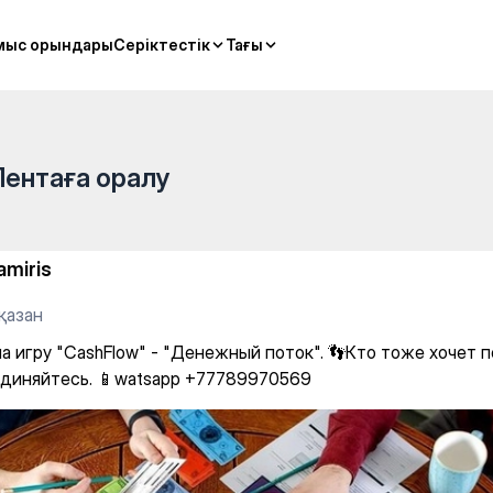
"Денежный поток". 👣Кто тож
мыс орындары
мыс орындары
Серіктестік
Серіктестік
Тағы
Тағы
Лентаға оралу
amiris
қазан
на игру "CashFlow" - "Денежный поток". 👣Кто тоже хочет 
диняйтесь. 📱watsapp +77789970569