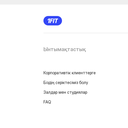
Ынтымақтастық
Корпоративтік клиенттерге
Біздің серіктесіміз болу
Залдар мен студиялар
FAQ