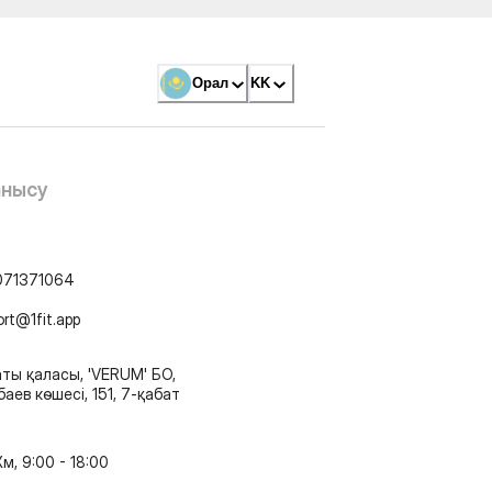
Орал
KK
анысу
071371064
ort@1fit.app
ты қаласы, 'VERUM' БО,
аев көшесі, 151, 7-қабат
м, 9:00 - 18:00