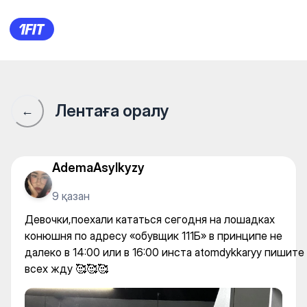
Девочки,поехали кататься с
Лентаға оралу
←
AdemaAsylkyzy
9 қазан
Девочки,поехали кататься сегодня на лошадках
конюшня по адресу «обувщик 111Б» в принципе не
далеко в 14:00 или в 16:00 инста atomdykkaryy пишите
всех жду 🥰🥰🥰