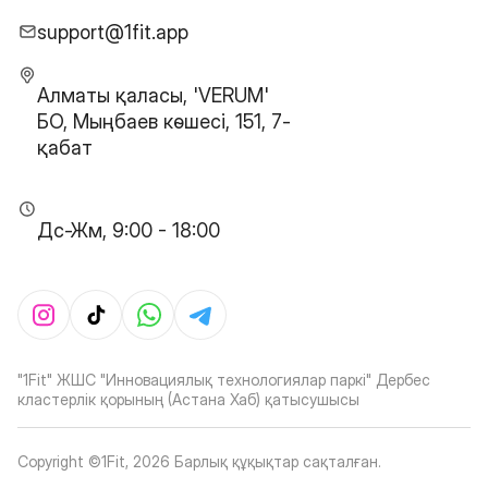
support@1fit.app
Алматы қаласы, 'VERUM'
БО, Мыңбаев көшесі, 151, 7-
қабат
Дс-Жм, 9:00 - 18:00
"1Fit" ЖШС "Инновациялық технологиялар паркі" Дербес
кластерлік қорының (Астана Хаб) қатысушысы
Copyright ©1Fit,
2026
Барлық құқықтар сақталған
.