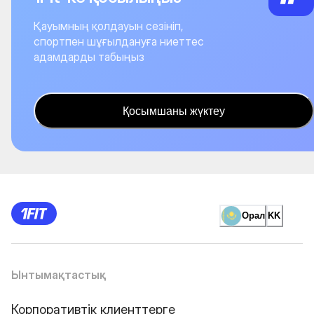
Қауымның қолдауын сезініп,
спортпен шұғылдануға ниеттес
адамдарды табыңыз
Қосымшаны жүктеу
Орал
KK
Ынтымақтастық
Корпоративтік клиенттерге