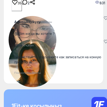
2
831
35
AdemaAsylkyzy
10 қазан
@iSlim когда вы хотите ?
iSlim
10 қазан
Здравствуйте, подскажите как записаться на конную
прогулку 🙏
Посмотреть ответы
1Fit-ке қосылыңыз