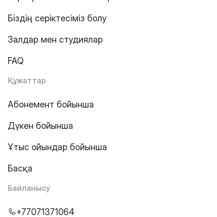
Біздің серіктесіміз болу
Залдар мен студиялар
FAQ
Құжаттар
Абонемент бойынша
Дүкен бойынша
Ұтыс ойындар бойынша
Басқа
Байланысу
+77071371064