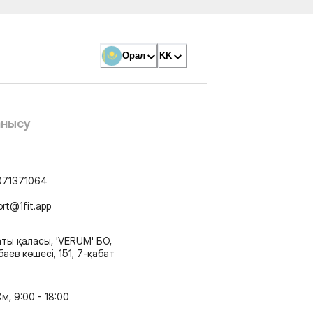
Орал
KK
анысу
071371064
ort@1fit.app
ты қаласы, 'VERUM' БО,
аев көшесі, 151, 7-қабат
м, 9:00 - 18:00