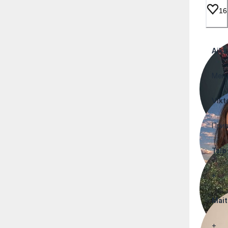
16
Aika
Менд
Vikt
Прив
Talo
+
Mai
+