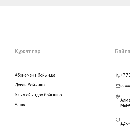
Құжаттар
Байл
Абонемент бойынша
+77
Дүкен бойынша
supp
Ұтыс ойындар бойынша
Алма
Басқа
Мыңб
Дс-Ж