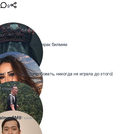
9
Almatovna
8 қазан
е ойнагым келеди бирак билмим
oria_25
7 қазан
ет! Тоже хочу попробовать, никогда не играла до этого)
7 қазан
talmanBM9
7 қазан