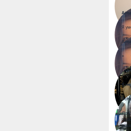
Aim
Я ум
Aim
+
Guk
Я не
Scha
Добр
подс
указ