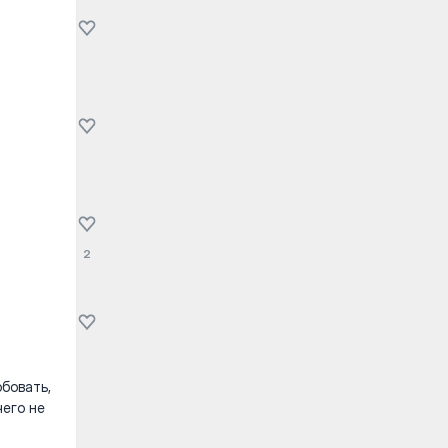
2
обовать,
чего не