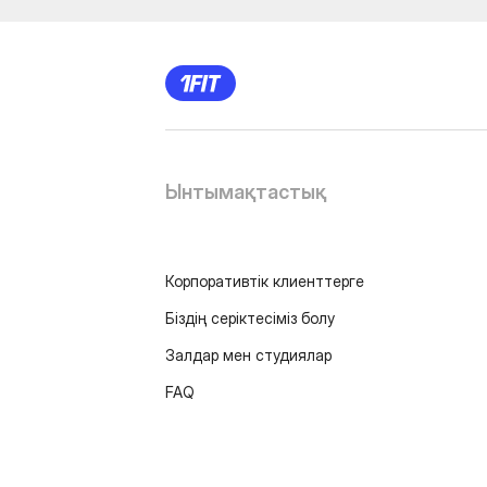
Ынтымақтастық
Корпоративтік клиенттерге
Біздің серіктесіміз болу
Залдар мен студиялар
FAQ