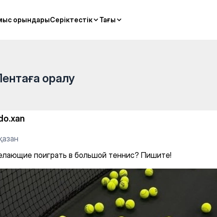
большой теннис? Пишите!
мыс орындары
мыс орындары
Серіктестік
Серіктестік
Тағы
Тағы
Лентаға оралу
do.xan
қазан
елающие поиграть в большой теннис? Пишите!