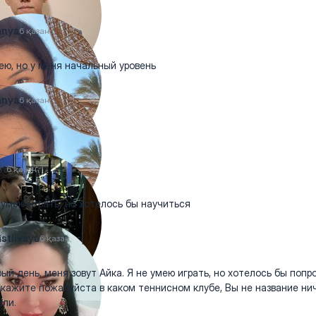
anya
6 қазан
ею, но у меня начальный уровень
anya
6 қазан
in
6 қазан
 умею играть) но хотелось бы научиться
stlivaya
6 қазан
ый день, меня зовут Айка. Я не умею играть, но хотелось бы попр
кажите пожалуйста в каком теннисном клубе, Вы не название ни
али.