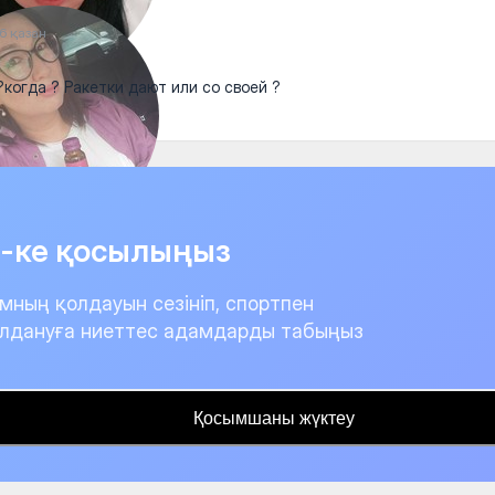
6 қазан
?когда ? Ракетки дают или со своей ?
it-ке қосылыңыз
мның қолдауын сезініп, спортпен
лдануға ниеттес адамдарды табыңыз
Қосымшаны жүктеу