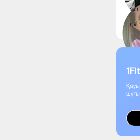
Salti
Где 
1F
Қауы
шұғы