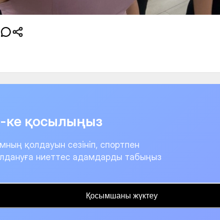
it-ке қосылыңыз
мның қолдауын сезініп, спортпен
лдануға ниеттес адамдарды табыңыз
Қосымшаны жүктеу