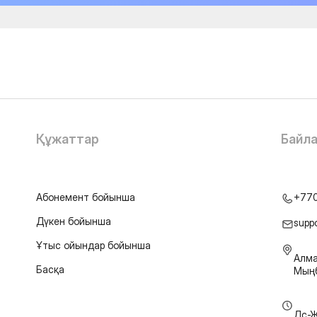
Құжаттар
Байл
Абонемент бойынша
+77
Дүкен бойынша
supp
Ұтыс ойындар бойынша
Алма
Басқа
Мыңб
Дс-Ж