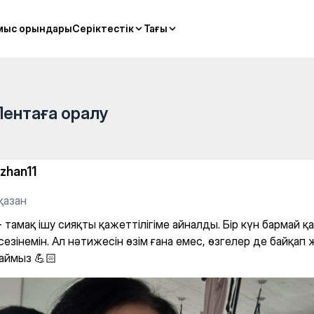
жеттілігіме айналды. Бір кү
мыс орындары
мыс орындары
Серіктестік
Серіктестік
Тағы
Тағы
Лентаға оралу
izhan11
қазан
 тамақ ішу сияқты қажеттілігіме айналды. Бір күн бармай қ
езінемін. Ал нәтижесін өзім ғана емес, өзгелер де байқап 
аймыз 💪🏻