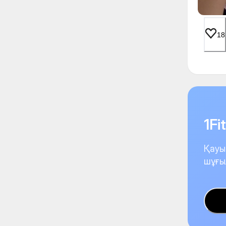
18
1F
Қауы
шұғы