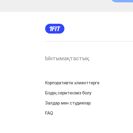
Ынтымақтастық
Корпоративтік клиенттерге
Біздің серіктесіміз болу
Залдар мен студиялар
FAQ