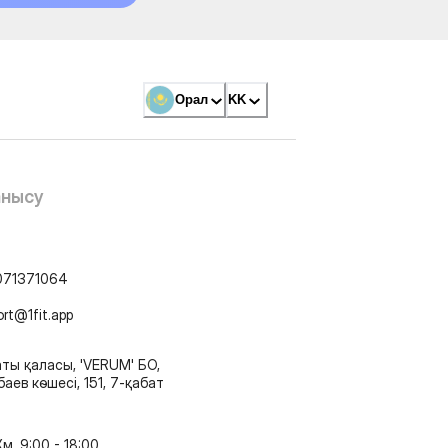
Орал
KK
анысу
071371064
ort@1fit.app
ты қаласы, 'VERUM' БО,
аев көшесі, 151, 7-қабат
м, 9:00 - 18:00