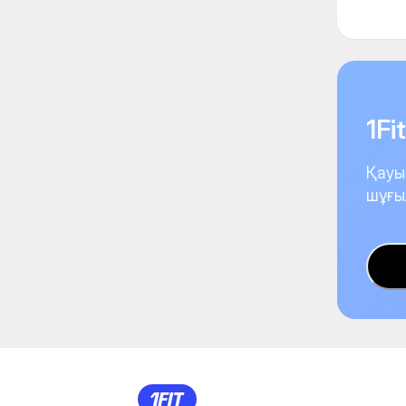
1F
Қауы
шұғы