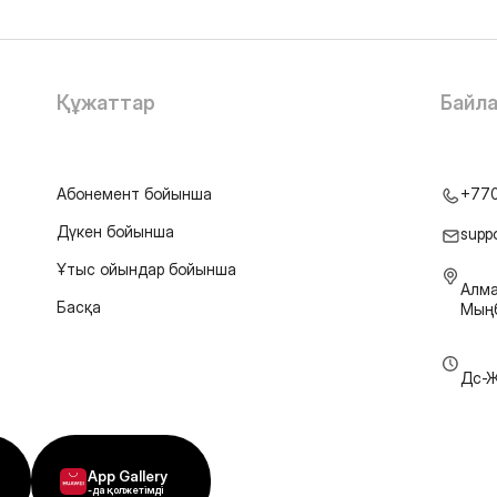
Құжаттар
Байл
Абонемент бойынша
+77
Дүкен бойынша
supp
Ұтыс ойындар бойынша
Алма
Басқа
Мыңб
Дс-Ж
App Gallery
-да қолжетімді