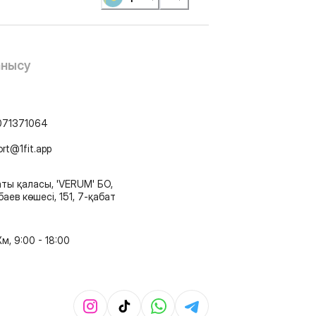
анысу
071371064
ort@1fit.app
ты қаласы, 'VERUM' БО,
аев көшесі, 151, 7-қабат
м, 9:00 - 18:00