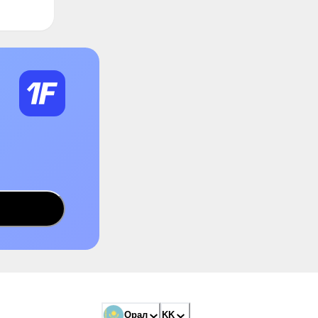
Орал
KK