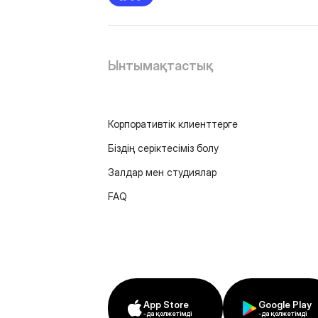
Ынтымақтастық
Корпоративтік клиенттерге
Біздің серіктесіміз болу
Залдар мен студиялар
FAQ
App Store
Google Play
-да қолжетімді
-да қолжетімді