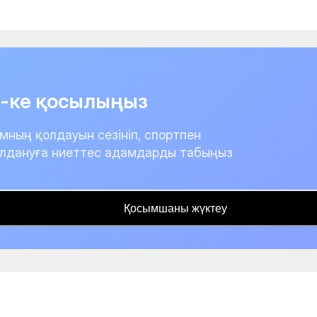
it-ке қосылыңыз
мның қолдауын сезініп, спортпен
лдануға ниеттес адамдарды табыңыз
Қосымшаны жүктеу