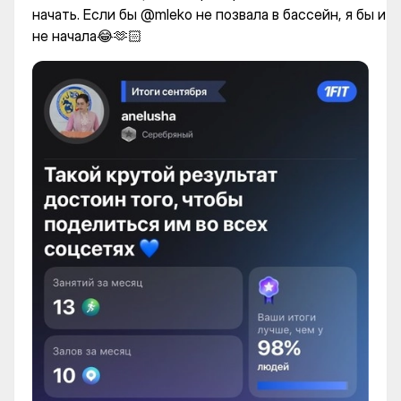
начать. Если бы @mleko не позвала в бассейн, я бы и
не начала😂🫶🏻