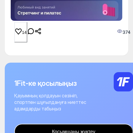
374
14
1Fit-ке қосылыңыз
Қауымның қолдауын сезініп,
спортпен шұғылдануға ниеттес
адамдарды табыңыз
Қосымшаны жүктеу