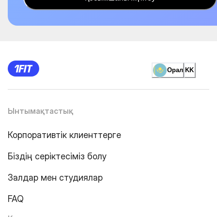
Орал
KK
Ынтымақтастық
Корпоративтік клиенттерге
Біздің серіктесіміз болу
Залдар мен студиялар
FAQ