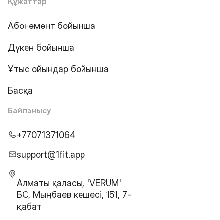
Құжаттар
Абонемент бойынша
Дүкен бойынша
Ұтыс ойындар бойынша
Басқа
Байланысу
+77071371064
support@1fit.app
Алматы қаласы, 'VERUM'
БО, Мыңбаев көшесі, 151, 7-
қабат