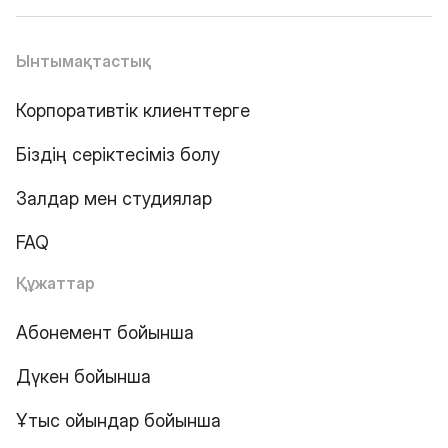
Ынтымақтастық
Корпоративтік клиенттерге
Біздің серіктесіміз болу
Залдар мен студиялар
FAQ
Құжаттар
Абонемент бойынша
Дүкен бойынша
Ұтыс ойындар бойынша