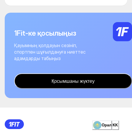
1Fit-ке қосылыңыз
Қауымның қолдауын сезініп,
спортпен шұғылдануға ниеттес
адамдарды табыңыз
Қосымшаны жүктеу
Орал
KK