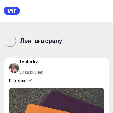
Растяжка ✅
Лентаға оралу
←
Tosha.kz
30 қыркүйек
Растяжка ✅