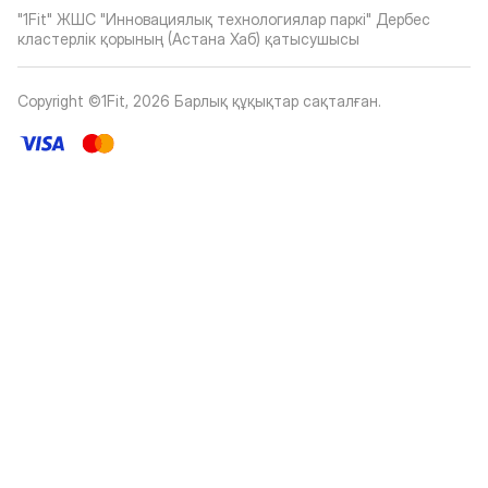
"1Fit" ЖШС "Инновациялық технологиялар паркі" Дербес
кластерлік қорының (Астана Хаб) қатысушысы
Copyright ©1Fit,
2026
Барлық құқықтар сақталған
.